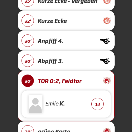
Kurze Ecke - Vergeben
35'
Kurze Ecke
32'
Anpfiff 4.
30'
Abpfiff 3.
30'
TOR 0:2, Feldtor
30'
Emile
K.
14
grüne Karte
28'