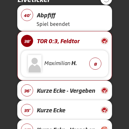
Abpfiff
40'
Spiel beendet
TOR 0:3, Feldtor
38'
Maximilian
H.
8
Kurze Ecke - Vergeben
36'
Kurze Ecke
35'