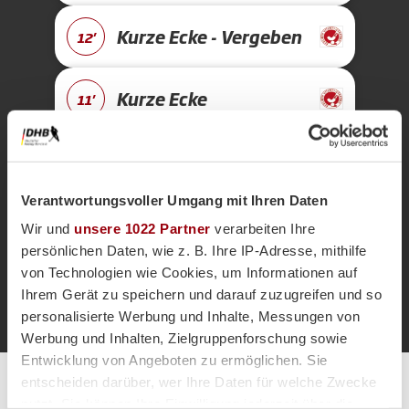
Kurze Ecke - Vergeben
12'
Kurze Ecke
11'
Anpfiff 2.
10'
Verantwortungsvoller Umgang mit Ihren Daten
Abpfiff 1.
10'
Wir und
unsere 1022 Partner
verarbeiten Ihre
persönlichen Daten, wie z. B. Ihre IP-Adresse, mithilfe
von Technologien wie Cookies, um Informationen auf
Anpfiff 1.
1'
Ihrem Gerät zu speichern und darauf zuzugreifen und so
personalisierte Werbung und Inhalte, Messungen von
Werbung und Inhalten, Zielgruppenforschung sowie
Entwicklung von Angeboten zu ermöglichen. Sie
entscheiden darüber, wer Ihre Daten für welche Zwecke
Alle Spiele unserer Danas und Honamas live und kostenfrei
nutzt. Sie können Ihre Einwilligung jederzeit über die