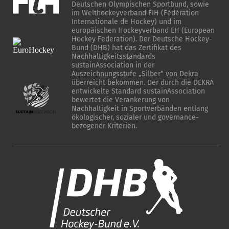
Deutschen Olympischen Sportbund, sowie
im Welthockeyverband FIH (Fédération
Internationale de Hockey) und im
europäischen Hockeyverband EH (European
Hockey Federation). Der Deutsche Hockey-
Bund (DHB) hat das Zertifikat des
Nachhaltigkeitsstandards
sustainAssociation in der
Auszeichnungsstufe „Silber“ von Dekra
überreicht bekommen. Der durch die DEKRA
entwickelte Standard sustainAssociation
bewertet die Verankerung von
Nachhaltigkeit in Sportverbänden entlang
ökologischer, sozialer und governance-
bezogener Kriterien.