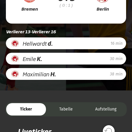
( 0 : 1 )
Bremen
Berlin
Verlierer 13-Verlierer 16
Hellwardt
d.
16 min
Emile
K.
30 min
Maximilian
H.
38 min
Ticker
Tabelle
Aufstellung
Liveticker