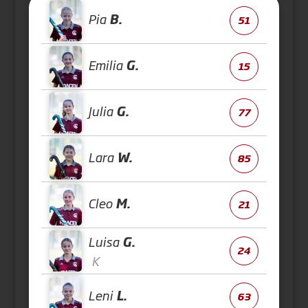
Pia
B.
51
Emilia
G.
15
Julia
G.
77
Lara
W.
85
Cleo
M.
21
Luisa
G.
24
K
Leni
L.
63