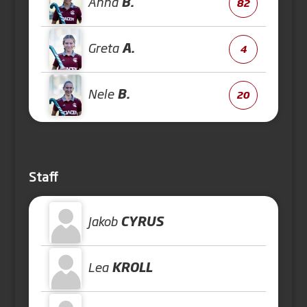
Anna
B.
82
Greta
A.
4
Nele
B.
20
Staff
Jakob
CYRUS
Lea
KROLL