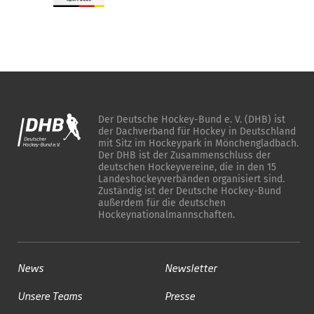
Der Deutsche Hockey-Bund e. V. (DHB) ist
der Dachverband für Hockey in Deutschland
mit Sitz im Hockeypark in Mönchengladbach.
Der DHB ist der Zusammenschluss der
deutschen Hockeyvereine, die in den 15
Landeshockeyverbänden organisiert sind.
Zuständig ist der Deutsche Hockey-Bund
außerdem für die deutschen
Hockeynationalmannschaften.
News
Newsletter
Unsere Teams
Presse