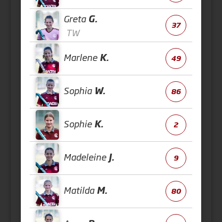
Greta
G.
37
TW
Marlene
K.
49
Sophia
W.
86
Sophie
K.
2
Madeleine
J.
9
Matilda
M.
80