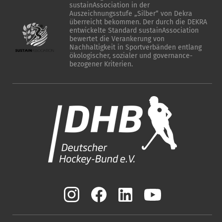
sustainAssociation in der
Auszeichnungsstufe „Silber“ von Dekra
überreicht bekommen. Der durch die DEKRA
entwickelte Standard sustainAssociation
bewertet die Verankerung von
Nachhaltigkeit in Sportverbänden entlang
ökologischer, sozialer und governance-
bezogener Kriterien.