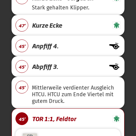
Stark gehalten Klipper.
Kurze Ecke
47'
Anpfiff 4.
45'
Abpfiff 3.
45'
45'
Mittlerweile verdienter Ausgleich
HTCU. HTCU zum Ende Viertel mit
gutem Druck.
TOR 1:1, Feldtor
45'