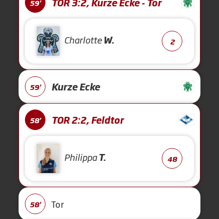
TOR 3:2, Kurze Ecke - Tor
59'
Charlotte
W.
2
Kurze Ecke
59'
TOR 2:2, Feldtor
58'
Philippa
T.
48
58'
Tor