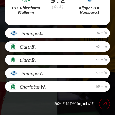
( 0 : 1 )
HTC Uhlenhorst
Klipper THC
Mülheim
Hamburg 1
Philippa
L.
14 min
Clara
B.
45 min
Clara
B.
58 min
Philippa
T.
58 min
Charlotte
W.
59 min
2024 Feld DM Jugend wU14