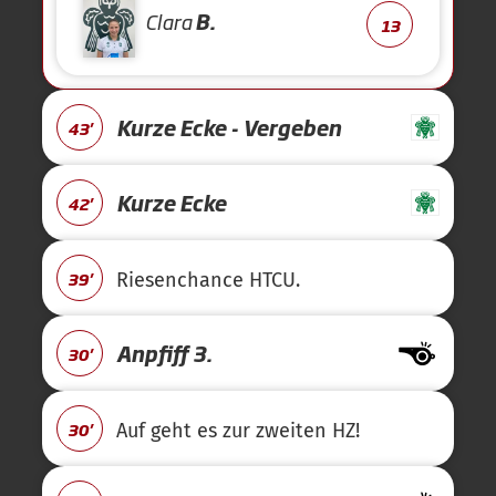
Clara
B.
13
Kurze Ecke - Vergeben
43'
Kurze Ecke
42'
39'
Riesenchance HTCU.
Anpfiff 3.
30'
30'
Auf geht es zur zweiten HZ!