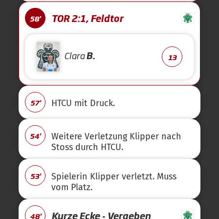
TOR 2:1, Feldtor
58'
Clara
B.
13
57'
HTCU mit Druck.
54'
Weitere Verletzung Klipper nach
Stoss durch HTCU.
53'
Spielerin Klipper verletzt. Muss
vom Platz.
Kurze Ecke - Vergeben
48'