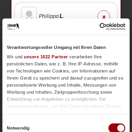
Philippa
L.
8
Kurze Ecke
13'
Verantwortungsvoller Umgang mit Ihren Daten
Wir und
unsere 1022 Partner
verarbeiten Ihre
12'
persönlichen Daten, wie z. B. Ihre IP-Adresse, mithilfe
Klipper immer wieder mit
Schlenzern.
von Technologien wie Cookies, um Informationen auf
Ihrem Gerät zu speichern und darauf zuzugreifen und so
personalisierte Werbung und Inhalte, Messungen von
12'
HTCU jetzt mit etwas Übergewicht.
Werbung und Inhalten, Zielgruppenforschung sowie
Entwicklung von Angeboten zu ermöglichen. Sie
entscheiden darüber, wer Ihre Daten für welche Zwecke
Kurze Ecke - Vergeben
12'
nutzt. Sie können Ihre Einwilligung jederzeit über die
Gut gehalten von Klipper.
Cookie-Erklärung oder durch Klicken auf das Privacy
Einwilligungsauswahl
Trigger Symbol ändern oder widerrufen
Notwendig