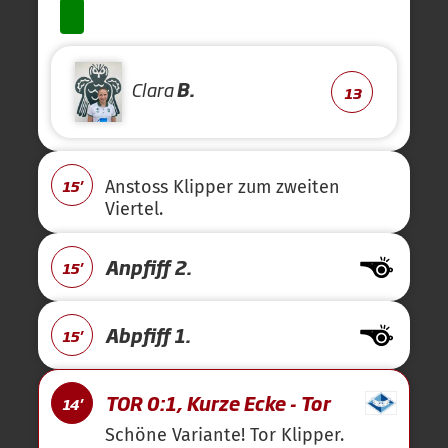
Clara
B.
13
15'
Anstoss Klipper zum zweiten
Viertel.
Anpfiff 2.
15'
Abpfiff 1.
15'
TOR 0:1, Kurze Ecke - Tor
14'
Schöne Variante! Tor Klipper.