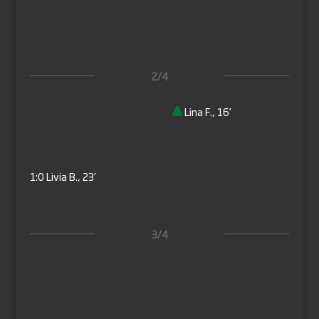
2/4
Lina F., 16’
1:0
Livia B., 23’
3/4