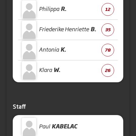
Philippa
R.
12
Friederike Henriette
B.
35
Antonia
K.
78
Klara
W.
26
Staff
Paul
KABELAC