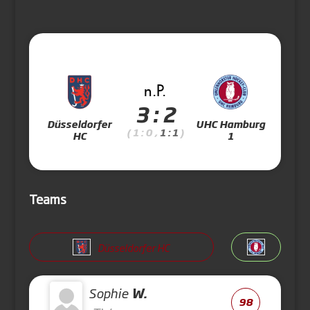
n.P.
3 : 2
Düsseldorfer
UHC Hamburg
( 1 : 0 ,
1 : 1
)
HC
1
Teams
Düsseldorfer HC
Sophie
W.
98