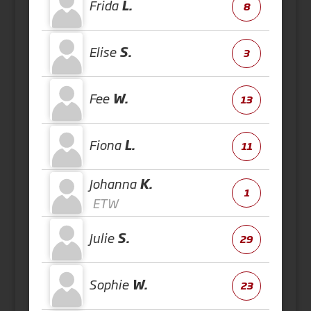
Frida
L.
8
Elise
S.
3
Fee
W.
13
Fiona
L.
11
Johanna
K.
1
ETW
Julie
S.
29
Sophie
W.
23