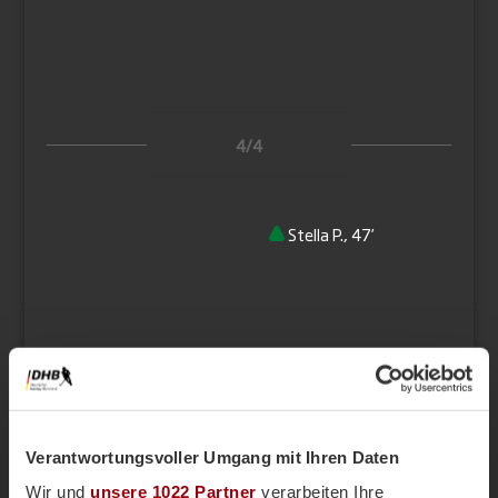
4/4
Stella P., 47’
1:1
Juliana R., 59’
Verantwortungsvoller Umgang mit Ihren Daten
Wir und
unsere 1022 Partner
verarbeiten Ihre