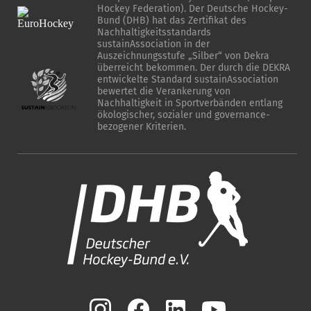
Hockey Federation). Der Deutsche Hockey-
Bund (DHB) hat das Zertifikat des
Nachhaltigkeitsstandards
sustainAssociation in der
Auszeichnungsstufe „Silber“ von Dekra
überreicht bekommen. Der durch die DEKRA
entwickelte Standard sustainAssociation
bewertet die Verankerung von
Nachhaltigkeit in Sportverbänden entlang
ökologischer, sozialer und governance-
bezogener Kriterien.