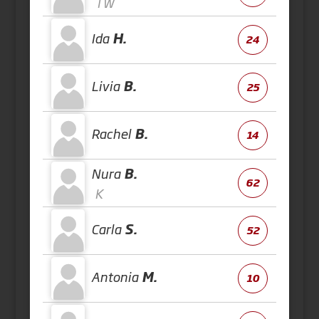
TW
Ida
H.
24
Livia
B.
25
Rachel
B.
14
Nura
B.
62
K
Carla
S.
52
Antonia
M.
10