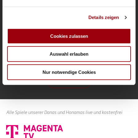
Clara S.
Wir verwenden Cookies, um Inhalte und Anzeigen zu
Details zeigen
personalisieren, Funktionen für soziale Medien anbieten
3:2
Philippa R.
zu können und die Zugriffe auf unsere Website zu
Nela Z.
analysieren. Außerdem geben wir Informationen zu Ihrer
Cookies zulassen
Verwendung unserer Website an unsere Partner für
soziale Medien, Werbung und Analysen weiter. Unsere
Auswahl erlauben
Partner führen diese Informationen möglicherweise mit
weiteren Daten zusammen, die Sie ihnen bereitgestellt
haben oder die sie im Rahmen Ihrer Nutzung der Dienste
Nur notwendige Cookies
gesammelt haben.
Zur Startseite
Alle Spiele unserer Danas und Honamas live und kostenfrei