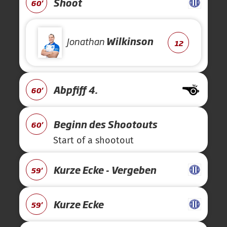
Shoot
60'
Jonathan
Wilkinson
12
Abpfiff 4.
60'
Beginn des Shootouts
60'
Start of a shootout
Kurze Ecke - Vergeben
59'
Kurze Ecke
59'