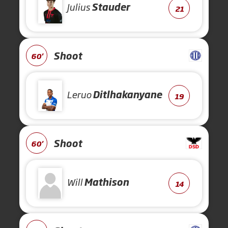
Julius
Stauder
21
Shoot
60'
Leruo
Ditlhakanyane
19
Shoot
60'
Will
Mathison
14