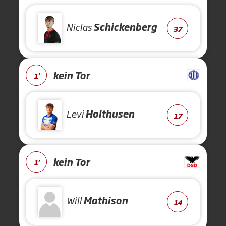
Niclas
Schickenberg
37
kein Tor
1'
Levi
Holthusen
17
kein Tor
1'
Will
Mathison
14