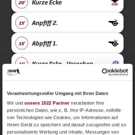
Kurze Ecke
20'
Anpfiff 2.
15'
Abpfiff 1.
15'
Kurze Ecke - Vergeben
15'
Kurze Ecke
15'
Verantwortungsvoller Umgang mit Ihren Daten
Wir und
unsere 1022 Partner
verarbeiten Ihre
Kurze Ecke - Vergeben
15'
persönlichen Daten, wie z. B. Ihre IP-Adresse, mithilfe
von Technologien wie Cookies, um Informationen auf
Kurze Ecke
Ihrem Gerät zu speichern und darauf zuzugreifen und so
15'
personalisierte Werbung und Inhalte, Messungen von