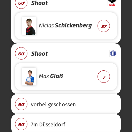
Shoot
60'
Niclas
Schickenberg
37
Shoot
60'
Max
Glaß
7
60'
vorbei geschossen
60'
7m Düsseldorf