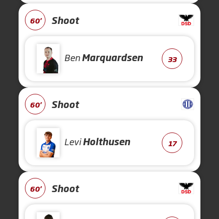
Shoot
60'
Ben
Marquardsen
33
Shoot
60'
Levi
Holthusen
17
Shoot
60'