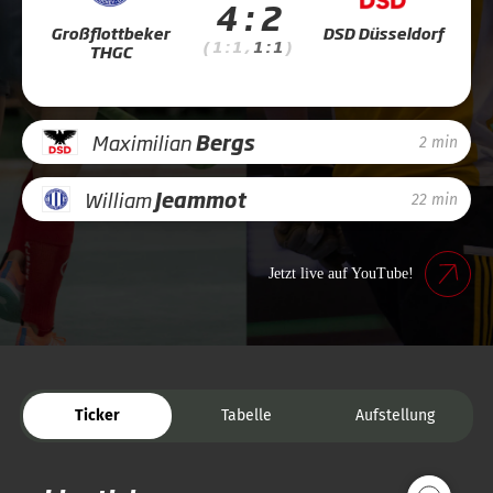
4 : 2
Großflottbeker
DSD Düsseldorf
( 1 : 1 ,
1 : 1
)
THGC
Maximilian
Bergs
2 min
William
Jeammot
22 min
Jetzt live auf YouTube!
Ticker
Tabelle
Aufstellung