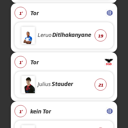
Tor
1'
Leruo
Ditlhakanyane
19
Tor
1'
Julius
Stauder
21
kein Tor
1'