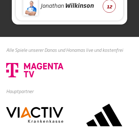
Jonathan
Wilkinson
12
Alle Spiele unserer Danas und Honamas live und kostenfrei
Hauptpartner