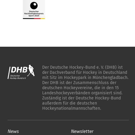
Der Deutsche Hockey-Bund e. V. (DHB) ist
der Dachverband für Hockey in Deutschland
mit Sitz im Hockeypark in Mönchengladbach.
Der DHB ist der Zusammenschluss der
deutschen Hockeyvereine, die in den 15
Landeshockeyverbänden organisiert sind.
Zuständig ist der Deutsche Hockey-Bund
außerdem für die deutschen
Hockeynationalmannschaften.
News
Newsletter