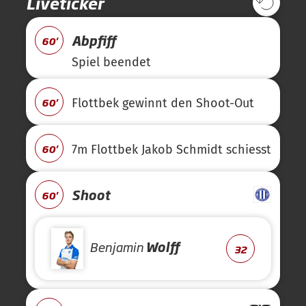
Liveticker
Abpfiff
60'
Spiel beendet
60'
Flottbek gewinnt den Shoot-Out
60'
7m Flottbek Jakob Schmidt schiesst
Shoot
60'
Benjamin
Wolff
32