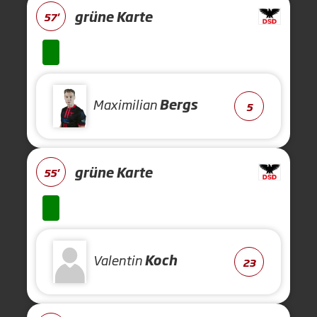
grüne Karte
57'
Maximilian
Bergs
5
grüne Karte
55'
Valentin
Koch
23