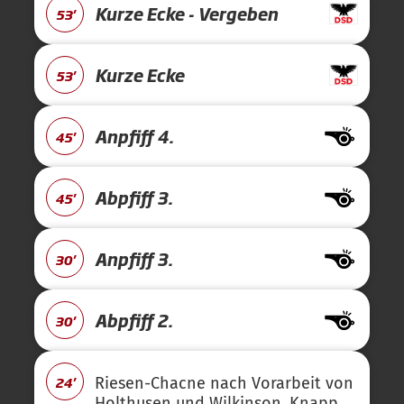
Kurze Ecke - Vergeben
53'
Kurze Ecke
53'
Anpfiff 4.
45'
Abpfiff 3.
45'
Anpfiff 3.
30'
Abpfiff 2.
30'
24'
Riesen-Chacne nach Vorarbeit von
Holthusen und Wilkinson. Knapp