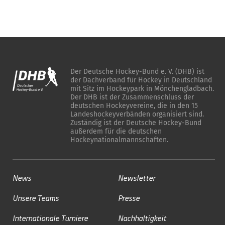
Der Deutsche Hockey-Bund e. V. (DHB) ist
der Dachverband für Hockey in Deutschland
mit Sitz im Hockeypark in Mönchengladbach.
Der DHB ist der Zusammenschluss der
deutschen Hockeyvereine, die in den 15
Landeshockeyverbänden organisiert sind.
Zuständig ist der Deutsche Hockey-Bund
außerdem für die deutschen
Hockeynationalmannschaften.
News
Newsletter
Unsere Teams
Presse
Internationale Turniere
Nachhaltigkeit