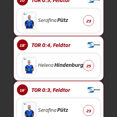
TOR 0:5, Feldtor
20'
Serafina
Pütz
23
TOR 0:4, Feldtor
18'
Helena
Hindenburg
25
TOR 0:3, Feldtor
16'
Serafina
Pütz
23