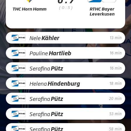
( 0 : 5 )
THC Horn Hamm
RTHC Bayer
Leverkusen
Nele
Kähler
13 min
Pauline
Hartlieb
16 min
Serafina
Pütz
16 min
Helena
Hindenburg
18 min
Serafina
Pütz
20 min
Serafina
Pütz
53 min
Serafina
Pütz
58 min