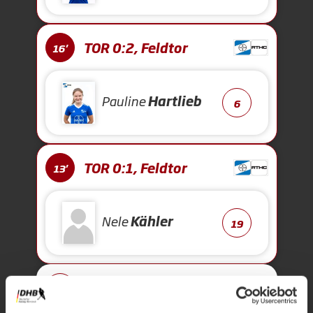
TOR 0:2, Feldtor
16'
Pauline
Hartlieb
6
TOR 0:1, Feldtor
13'
Nele
Kähler
19
Anpfiff 1.
1'