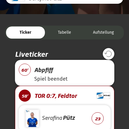
Ticker
Tabelle
Aufstellung
Liveticker
Abpfiff
60'
Spiel beendet
TOR 0:7, Feldtor
58'
Serafina
Pütz
23