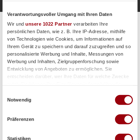
Verantwortungsvoller Umgang mit Ihren Daten
Wir und
unsere 1022 Partner
verarbeiten Ihre
Alle Spiele unserer Danas und Honamas live und kostenfrei
persönlichen Daten, wie z. B. Ihre IP-Adresse, mithilfe
von Technologien wie Cookies, um Informationen auf
Ihrem Gerät zu speichern und darauf zuzugreifen und so
personalisierte Werbung und Inhalte, Messungen von
Werbung und Inhalten, Zielgruppenforschung sowie
Hauptpartner
Entwicklung von Angeboten zu ermöglichen. Sie
entscheiden darüber, wer Ihre Daten für welche Zwecke
nutzt. Sie können Ihre Einwilligung jederzeit über die
Cookie-Erklärung oder durch Klicken auf das Privacy
Einwilligungsauswahl
Trigger Symbol ändern oder widerrufen
Notwendig
Wenn Sie es erlauben, würden wir auch gerne:
Präferenzen
Informationen über Ihre geografische Lage erfassen,
welche bis auf einige Meter genau sein können
Ihr Gerät durch aktives Scannen nach bestimmten
Statistiken
Merkmalen (Fingerprinting) identifizieren