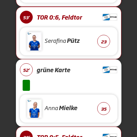
TOR 0:6, Feldtor
53'
Serafina
Pütz
23
grüne Karte
52'
Anna
Mielke
35