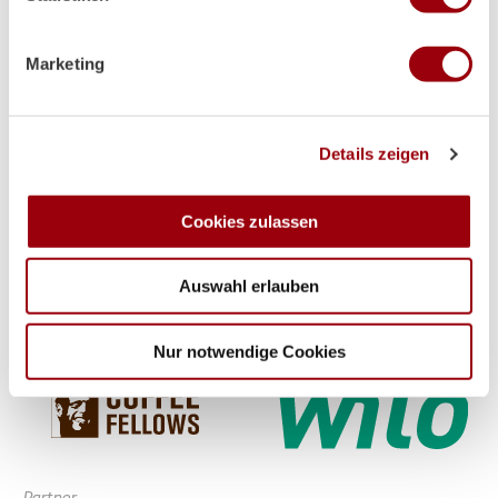
Premium-Partner
Erfahren Sie mehr darüber, wie Ihre persönlichen Daten
verarbeitet werden, und legen Sie Ihre Präferenzen im
Marketing
Abschnitt Einzelheiten
fest.
Wir verwenden Cookies, um Inhalte und Anzeigen zu
Details zeigen
personalisieren, Funktionen für soziale Medien anbieten
zu können und die Zugriffe auf unsere Website zu
analysieren. Außerdem geben wir Informationen zu Ihrer
Cookies zulassen
Verwendung unserer Website an unsere Partner für
soziale Medien, Werbung und Analysen weiter. Unsere
Auswahl erlauben
Partner führen diese Informationen möglicherweise mit
weiteren Daten zusammen, die Sie ihnen bereitgestellt
haben oder die sie im Rahmen Ihrer Nutzung der Dienste
Nur notwendige Cookies
gesammelt haben.
Partner