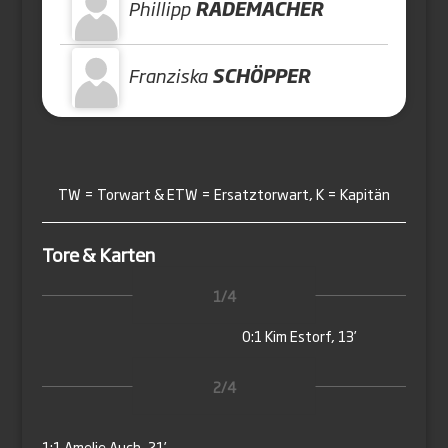
Phillipp
RADEMACHER
Franziska
SCHÖPPER
TW = Torwart & ETW = Ersatztorwart, K = Kapitän
Tore & Karten
1/4
0:1
Kim Estorf, 13’
2/4
1:1
Amelie Auch, 21’