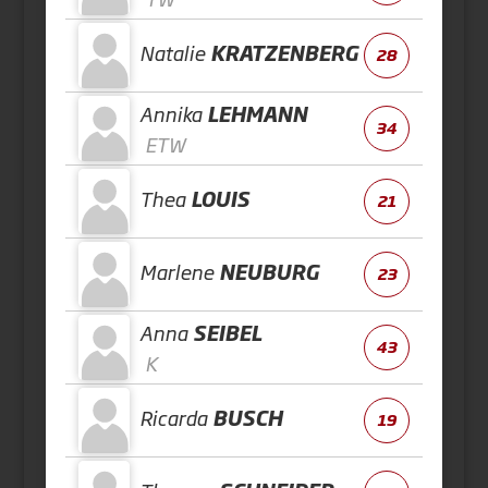
Natalie
KRATZENBERG
28
Annika
LEHMANN
34
ETW
Thea
LOUIS
21
Marlene
NEUBURG
23
Anna
SEIBEL
43
K
Ricarda
BUSCH
19