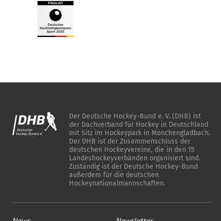
Der Deutsche Hockey-Bund e. V. (DHB) ist
der Dachverband für Hockey in Deutschland
mit Sitz im Hockeypark in Mönchengladbach.
Der DHB ist der Zusammenschluss der
deutschen Hockeyvereine, die in den 15
Landeshockeyverbänden organisiert sind.
Zuständig ist der Deutsche Hockey-Bund
außerdem für die deutschen
Hockeynationalmannschaften.
News
Newsletter