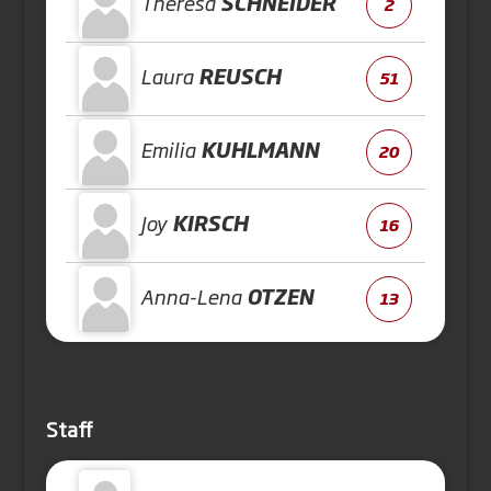
Theresa
SCHNEIDER
2
Laura
REUSCH
51
Emilia
KUHLMANN
20
Joy
KIRSCH
16
Anna-Lena
OTZEN
13
Staff