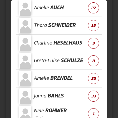
Amelie
AUCH
27
Thora
SCHNEIDER
15
Charline
HESELHAUS
9
Greta-Luise
SCHULZE
8
Amelie
BRENDEL
25
Janna
BAHLS
33
Nele
ROHWER
1
TW