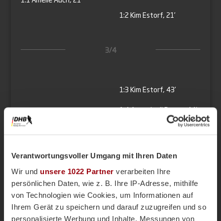
1:2
Kim Estorf, 21’
3/4
1:3
Kim Estorf, 43’
1:4
Antonia di Racca, 44’
4/4
Verantwortungsvoller Umgang mit Ihren Daten
Wir und
unsere 1022 Partner
verarbeiten Ihre
1:5
Antonia di Racca, 57’
persönlichen Daten, wie z. B. Ihre IP-Adresse, mithilfe
von Technologien wie Cookies, um Informationen auf
Ihrem Gerät zu speichern und darauf zuzugreifen und so
personalisierte Werbung und Inhalte, Messungen von