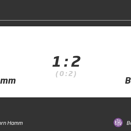
1 : 2
( 0 : 2 )
amm
B
orn Hamm
B