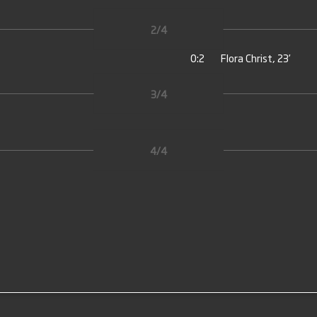
2/4
0:2
Flora Christ, 23’
3/4
4/4