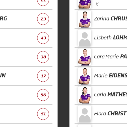
K
RG
Zarina
CHRU
23
Lisbeth
LOH
43
Cara Marie
PA
38
NN
Marie
EIDEN
17
Carla
MATHE
56
Flora
CHRIST
51