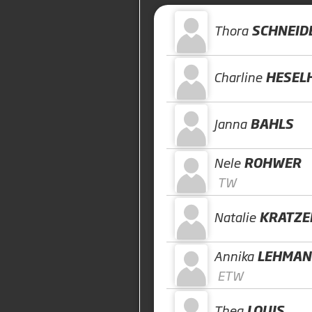
Thora
SCHNEID
Charline
HESEL
Janna
BAHLS
Nele
ROHWER
TW
Natalie
KRATZE
Annika
LEHMAN
ETW
Thea
LOUIS