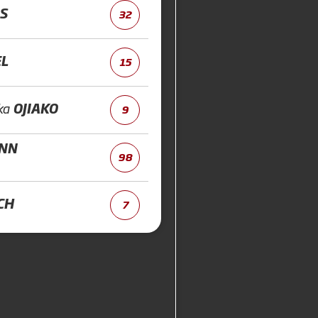
S
32
EL
15
ka
OJIAKO
9
NN
98
CH
7