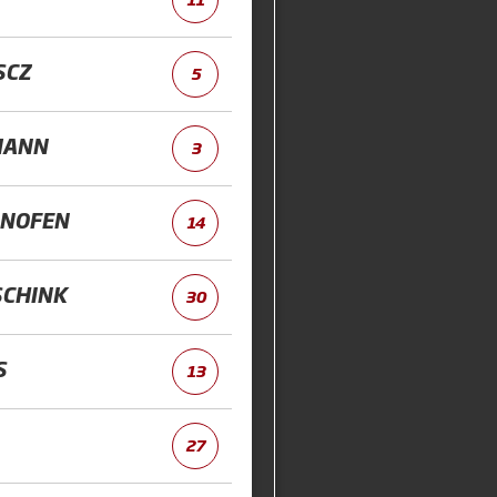
SCZ
5
MANN
3
NOFEN
14
SCHINK
30
S
13
27