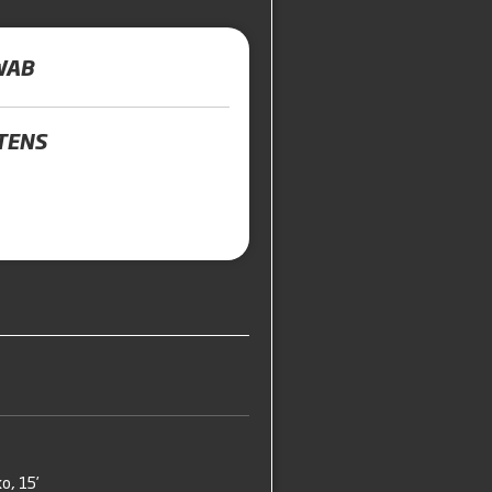
WAB
TENS
o, 15’