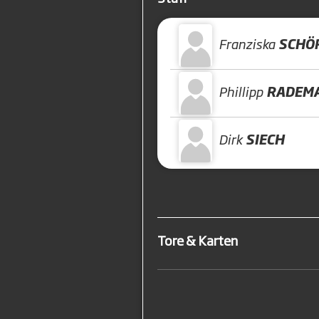
Franziska
SCHÖ
Phillipp
RADEM
Dirk
SIECH
Tore & Karten