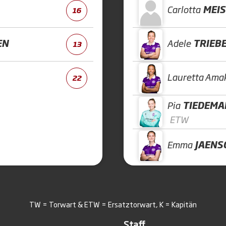
Carlotta
MEIS
16
EN
Adele
TRIEB
13
Lauretta Ama
22
Pia
TIEDEMA
ETW
Emma
JAENS
TW = Torwart & ETW = Ersatztorwart, K = Kapitän
Staff