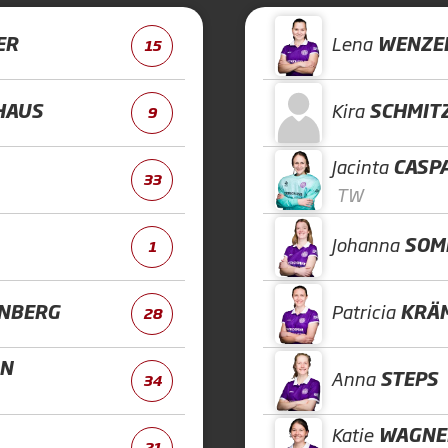
ER
Lena
WENZE
15
HAUS
Kira
SCHMIT
9
Jacinta
CASP
33
TW
Johanna
SOM
1
NBERG
Patricia
KRÄ
28
N
Anna
STEPS
34
Katie
WAGNE
21