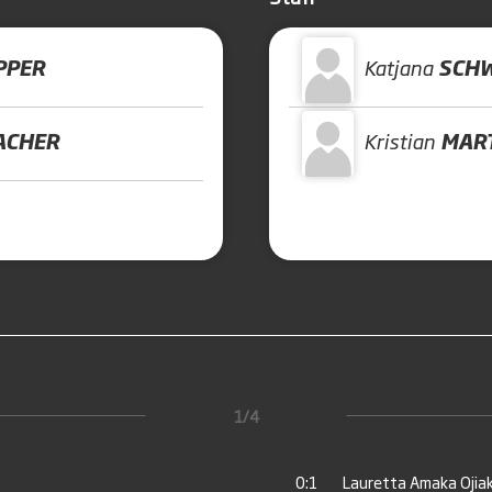
PPER
Katjana
SCH
ACHER
Kristian
MAR
1/4
0:1
Lauretta Amaka Ojiak