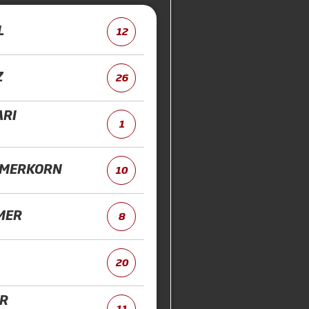
L
12
Z
26
ARI
1
MERKORN
10
MER
8
20
R
11