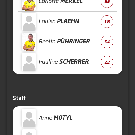
Carlotta
MERKEL
55
Louisa
PLAEHN
18
Benita
PÜHRINGER
54
Pauline
SCHERRER
22
Staff
Anne
MOTYL