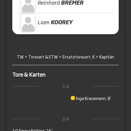
Reinhard
BREMER
Liam
KOOREY
TW = Torwart & ETW = Ersatztorwart, K = Kapitän
Tore & Karten
1/4
Inga Krasemann, 8’
2/4
1:0
Emma Nolting, 16’