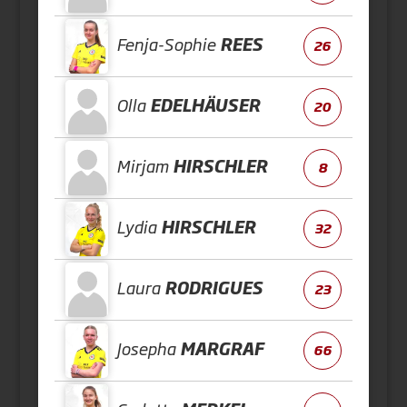
Fenja-Sophie
REES
26
Olla
EDELHÄUSER
20
Mirjam
HIRSCHLER
8
Lydia
HIRSCHLER
32
Laura
RODRIGUES
23
Josepha
MARGRAF
66