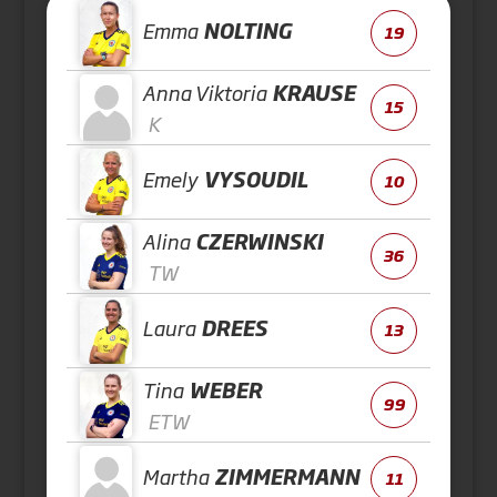
Emma
NOLTING
19
Anna Viktoria
KRAUSE
15
K
Emely
VYSOUDIL
10
Alina
CZERWINSKI
36
TW
Laura
DREES
13
Tina
WEBER
99
ETW
Martha
ZIMMERMANN
11