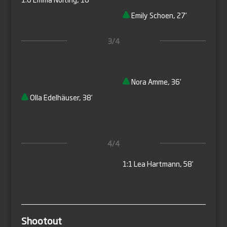
Emily Schoen, 27’
3/4
Nora Amme, 36’
Olla Edelhäuser, 38’
4/4
1:1
Lea Hartmann, 58’
Shootout