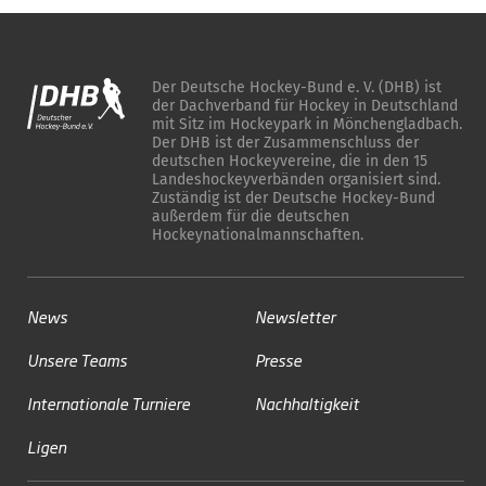
Der Deutsche Hockey-Bund e. V. (DHB) ist
der Dachverband für Hockey in Deutschland
mit Sitz im Hockeypark in Mönchengladbach.
Der DHB ist der Zusammenschluss der
deutschen Hockeyvereine, die in den 15
Landeshockeyverbänden organisiert sind.
Zuständig ist der Deutsche Hockey-Bund
außerdem für die deutschen
Hockeynationalmannschaften.
News
Newsletter
Unsere Teams
Presse
Internationale Turniere
Nachhaltigkeit
Ligen