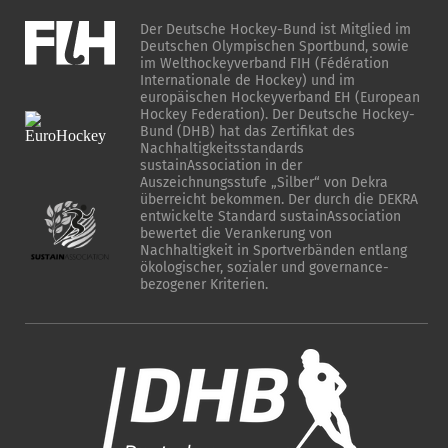
Der Deutsche Hockey-Bund ist Mitglied im
Deutschen Olympischen Sportbund, sowie
im Welthockeyverband FIH (Fédération
Internationale de Hockey) und im
europäischen Hockeyverband EH (European
Hockey Federation). Der Deutsche Hockey-
Bund (DHB) hat das Zertifikat des
Nachhaltigkeitsstandards
sustainAssociation in der
Auszeichnungsstufe „Silber“ von Dekra
überreicht bekommen. Der durch die DEKRA
entwickelte Standard sustainAssociation
bewertet die Verankerung von
Nachhaltigkeit in Sportverbänden entlang
ökologischer, sozialer und governance-
bezogener Kriterien.