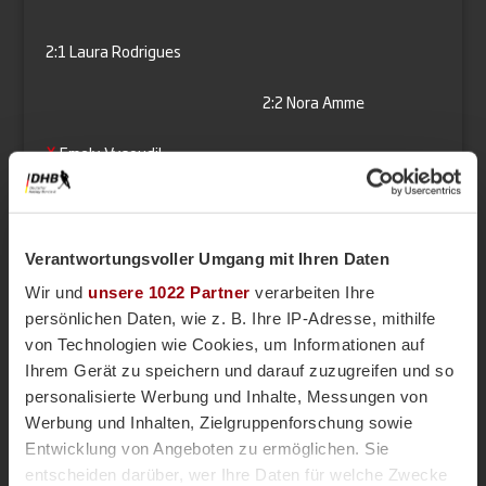
2:1
Laura Rodrigues
2:2
Nora Amme
Emely Vysoudil
2:3
Marleen Hartmann
3:3
Fenja-Sophie Rees
Verantwortungsvoller Umgang mit Ihren Daten
Wir und
unsere 1022 Partner
verarbeiten Ihre
Lotta Michler
persönlichen Daten, wie z. B. Ihre IP-Adresse, mithilfe
von Technologien wie Cookies, um Informationen auf
4:3
Emma Nolting
Ihrem Gerät zu speichern und darauf zuzugreifen und so
personalisierte Werbung und Inhalte, Messungen von
4:4
Luisa Mayer
Werbung und Inhalten, Zielgruppenforschung sowie
Entwicklung von Angeboten zu ermöglichen. Sie
5:4
Olla Edelhäuser
entscheiden darüber, wer Ihre Daten für welche Zwecke