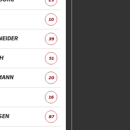
10
NEIDER
39
H
51
MANN
20
16
SEN
87