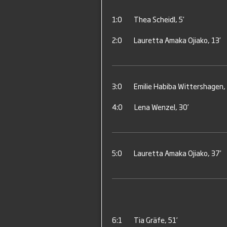
1:0
Thea Scheidl, 5’
2:0
Lauretta Amaka Ojiako, 13’
3:0
Emilie Habiba Wittershagen,
4:0
Lena Wenzel, 30’
5:0
Lauretta Amaka Ojiako, 37’
6:1
Tia Gräfe, 51’