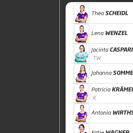
Thea
SCHEIDL
Lena
WENZEL
Jacinta
CASPARI
TW
Johanna
SOMME
Patricia
KRÄME
K
Antonia
WIRTH
Katie
WAGNER