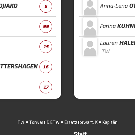
OJIAKO
Anna-Lena
O
9
Farina
KUHN
99
Lauren
HALE
15
TW
TTERSHAGEN
16
17
TW = Torwart & ETW = Ersatztorwart, K = Kapitän
Staff