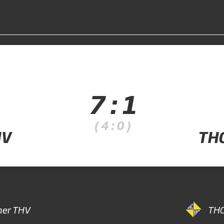
7 : 1
( 4 : 0 )
HV
TH
er THV
THC