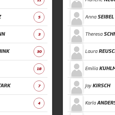
Z
Anna
SEIBEL
5
NN
Theresa
SCH
3
HINK
Laura
REUSC
30
Emilia
KUHL
18
TARK
Joy
KIRSCH
7
Karla
ANDER
4