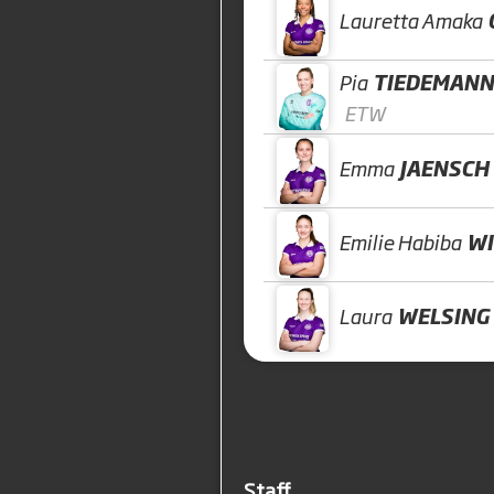
Lauretta Amaka
Pia
TIEDEMANN
ETW
Emma
JAENSCH
Emilie Habiba
WI
Laura
WELSING
Staff