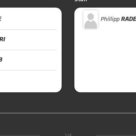
E
Phillipp
RAD
RI
B
1/4