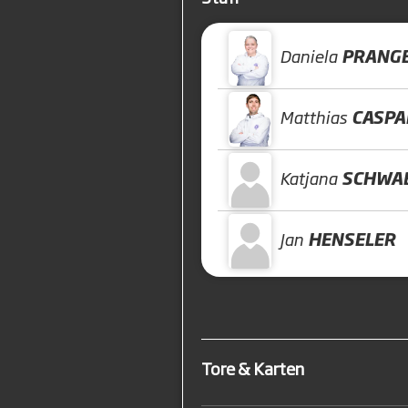
Daniela
PRANG
Matthias
CASPA
Katjana
SCHWA
Jan
HENSELER
Tore & Karten