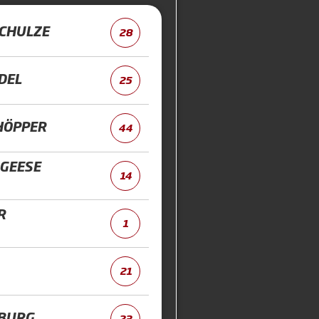
CHULZE
28
DEL
25
HÖPPER
44
GEESE
14
R
1
21
BURG
23