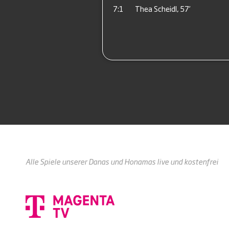
7:1
Thea Scheidl, 57’
Alle Spiele unserer Danas und Honamas live und kostenfrei