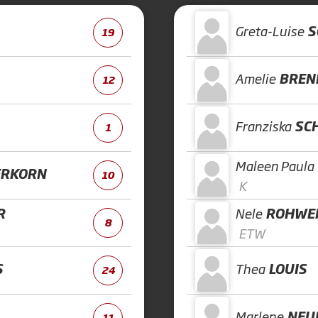
Greta-Luise
S
19
Amelie
BREN
12
Franziska
SC
1
Maleen Paula
RKORN
10
K
R
Nele
ROHWE
8
ETW
S
Thea
LOUIS
24
Marlene
NEU
11