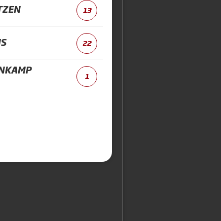
TZEN
13
IS
22
NKAMP
1