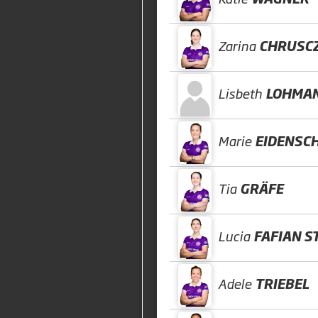
Zarina
CHRUSC
Lisbeth
LOHMA
Marie
EIDENSC
Tia
GRÄFE
Lucia
FAFIAN S
Adele
TRIEBEL