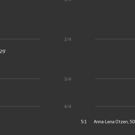
2/4
 29’
3/4
4/4
5:1
Anna-Lena Otzen, 50