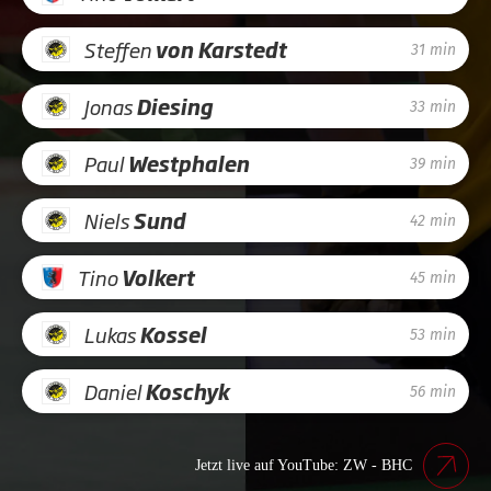
Steffen
von Karstedt
31 min
Jonas
Diesing
33 min
Paul
Westphalen
39 min
Niels
Sund
42 min
Tino
Volkert
45 min
Lukas
Kossel
53 min
Daniel
Koschyk
56 min
Jetzt live auf YouTube: ZW - BHC