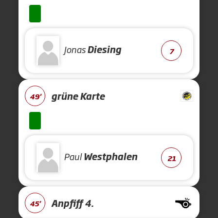
Jonas
Diesing
7
grüne Karte
49'
Paul
Westphalen
21
Anpfiff 4.
45'