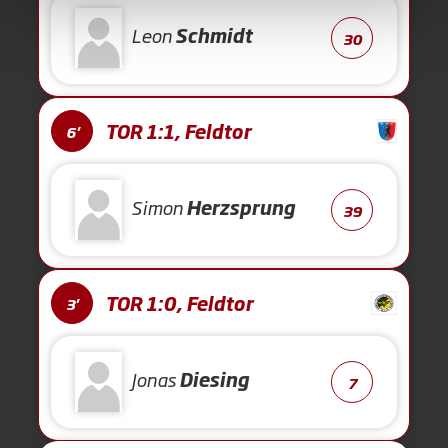
Leon
Schmidt
30
TOR 1:1, Feldtor
6'
Simon
Herzsprung
39
TOR 1:0, Feldtor
3'
Jonas
Diesing
7