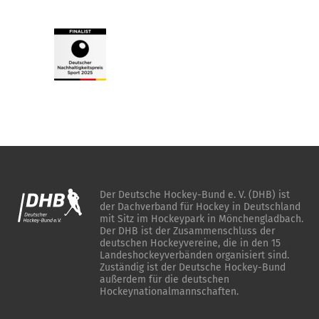
Der Deutsche Hockey-Bund e. V. (DHB) ist
der Dachverband für Hockey in Deutschland
mit Sitz im Hockeypark in Mönchengladbach.
Der DHB ist der Zusammenschluss der
deutschen Hockeyvereine, die in den 15
Landeshockeyverbänden organisiert sind.
Zuständig ist der Deutsche Hockey-Bund
außerdem für die deutschen
Hockeynationalmannschaften.