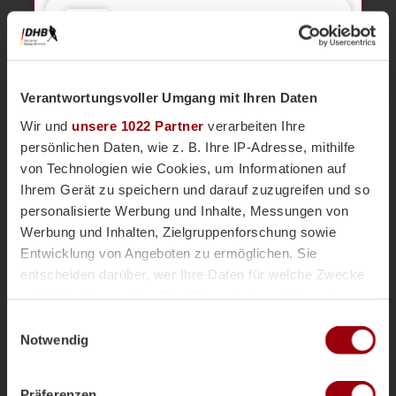
Tino
Volkert
11
Verantwortungsvoller Umgang mit Ihren Daten
TOR 1:5, Direkter Schuss
22'
Kurze Ecke - Tor
Wir und
unsere 1022 Partner
verarbeiten Ihre
persönlichen Daten, wie z. B. Ihre IP-Adresse, mithilfe
von Technologien wie Cookies, um Informationen auf
Paul
Dösch
3
Ihrem Gerät zu speichern und darauf zuzugreifen und so
personalisierte Werbung und Inhalte, Messungen von
Werbung und Inhalten, Zielgruppenforschung sowie
Entwicklung von Angeboten zu ermöglichen. Sie
TOR 1:4, Feldtor
20'
entscheiden darüber, wer Ihre Daten für welche Zwecke
nutzt. Sie können Ihre Einwilligung jederzeit über die
Cookie-Erklärung oder durch Klicken auf das Privacy
Einwilligungsauswahl
Tino
Volkert
Trigger Symbol ändern oder widerrufen
11
Notwendig
Wenn Sie es erlauben, würden wir auch gerne:
Präferenzen