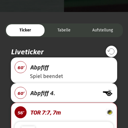
Ticker
Tabelle
Aufstellung
Liveticker
Abpfiff
60'
Spiel beendet
Abpfiff 4.
60'
TOR 7:7, 7m
56'