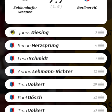
( 1 : 6 )
Zehlendorfer
Berliner HC
Wespen
Jonas
Diesing
3 min
Simon
Herzsprung
6 min
Leon
Schmidt
7 min
Adrian
Lehmann-Richter
12 min
Tino
Volkert
20 min
Paul
Dösch
22 min
Tino
Volkert
23 min