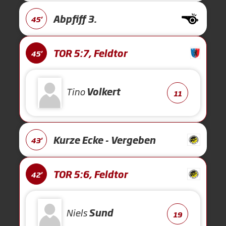
Abpfiff 3.
45'
TOR 5:7, Feldtor
45'
Tino
Volkert
11
Kurze Ecke - Vergeben
43'
TOR 5:6, Feldtor
42'
Niels
Sund
19