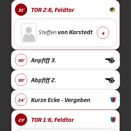
TOR 2:6, Feldtor
31'
Steffen
von Karstedt
4
Anpfiff 3.
30'
Abpfiff 2.
30'
Kurze Ecke - Vergeben
24'
TOR 1:6, Feldtor
23'