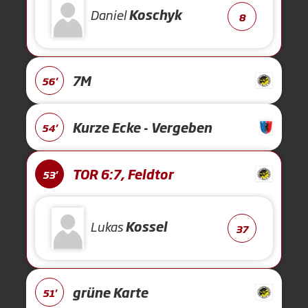
Daniel
Koschyk
8
7M
56'
Kurze Ecke - Vergeben
54'
TOR 6:7, Feldtor
53'
Lukas
Kossel
37
grüne Karte
51'