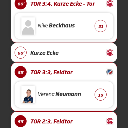
TOR 3:4, Kurze Ecke - Tor
60'
Nike
Beckhaus
21
Kurze Ecke
60'
TOR 3:3, Feldtor
55'
Verena
Neumann
19
TOR 2:3, Feldtor
53'