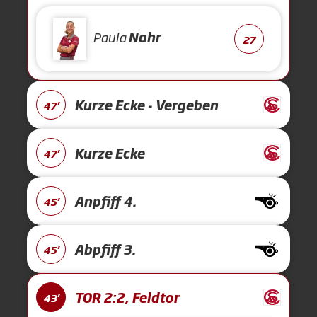
Paula
Nahr
27
Kurze Ecke - Vergeben
47'
Kurze Ecke
47'
Anpfiff 4.
45'
Abpfiff 3.
45'
TOR 2:2, Feldtor
43'