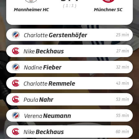
( 1 : 1 )
Mannheimer HC
Münchner SC
Charlotte
Gerstenhöfer
25 min
Nike
Beckhaus
27 min
Nadine
Fieber
32 min
Charlotte
Remmele
43 min
Paula
Nahr
53 min
Verena
Neumann
55 min
Nike
Beckhaus
60 min