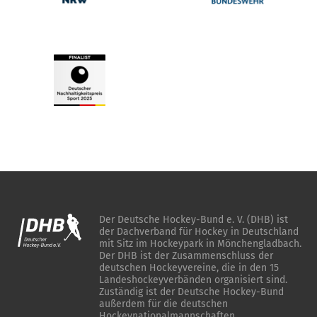
Der Deutsche Hockey-Bund e. V. (DHB) ist
der Dachverband für Hockey in Deutschland
mit Sitz im Hockeypark in Mönchengladbach.
Der DHB ist der Zusammenschluss der
deutschen Hockeyvereine, die in den 15
Landeshockeyverbänden organisiert sind.
Zuständig ist der Deutsche Hockey-Bund
außerdem für die deutschen
Hockeynationalmannschaften.