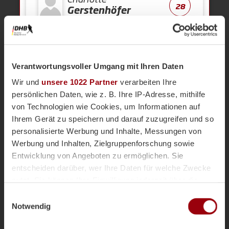
28
Gerstenhöfer
Kurze Ecke
24'
Verantwortungsvoller Umgang mit Ihren Daten
Wir und
unsere 1022 Partner
verarbeiten Ihre
Kurze Ecke - Vergeben
18'
persönlichen Daten, wie z. B. Ihre IP-Adresse, mithilfe
von Technologien wie Cookies, um Informationen auf
Ihrem Gerät zu speichern und darauf zuzugreifen und so
Kurze Ecke
17'
personalisierte Werbung und Inhalte, Messungen von
Werbung und Inhalten, Zielgruppenforschung sowie
Anpfiff 2.
Entwicklung von Angeboten zu ermöglichen. Sie
15'
entscheiden darüber, wer Ihre Daten für welche Zwecke
nutzt. Sie können Ihre Einwilligung jederzeit über die
Abpfiff 1.
15'
Cookie-Erklärung oder durch Klicken auf das Privacy
Einwilligungsauswahl
Trigger Symbol ändern oder widerrufen
Notwendig
Kurze Ecke - Vergeben
11'