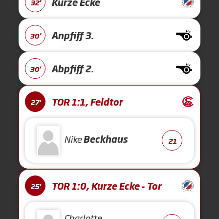
Kurze Ecke
32'
Anpfiff 3.
30'
Abpfiff 2.
30'
TOR 1:1, Feldtor
27'
Nike
Beckhaus
21
TOR 1:0, Kurze Ecke - Tor
25'
Charlotte