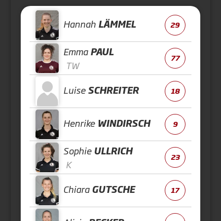
Hannah
LÄMMEL
29
Emma
PAUL
77
TW
Luise
SCHREITER
18
Henrike
WINDIRSCH
9
Sophie
ULLRICH
23
K
Chiara
GUTSCHE
17