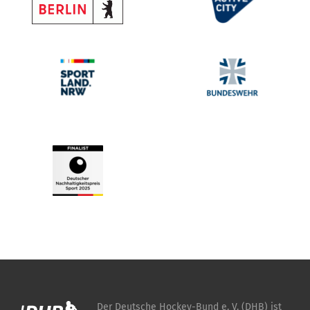
Der Deutsche Hockey-Bund e. V. (DHB) ist