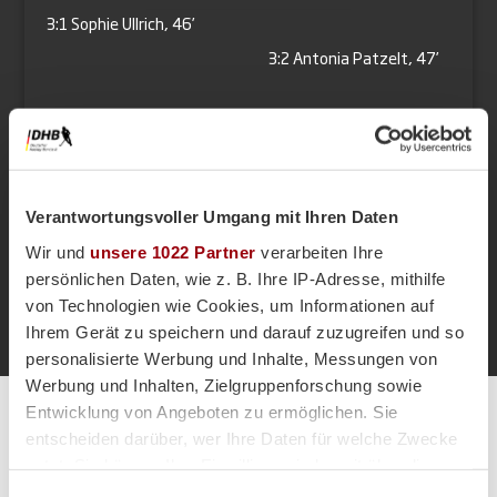
3:1
Sophie Ullrich, 46’
3:2
Antonia Patzelt, 47’
3:3
Antonia Patzelt, 60’
Verantwortungsvoller Umgang mit Ihren Daten
Wir und
unsere 1022 Partner
verarbeiten Ihre
persönlichen Daten, wie z. B. Ihre IP-Adresse, mithilfe
von Technologien wie Cookies, um Informationen auf
Zur Startseite
Ihrem Gerät zu speichern und darauf zuzugreifen und so
personalisierte Werbung und Inhalte, Messungen von
Werbung und Inhalten, Zielgruppenforschung sowie
Entwicklung von Angeboten zu ermöglichen. Sie
Alle Spiele unserer Danas und Honamas live und kostenfrei
entscheiden darüber, wer Ihre Daten für welche Zwecke
nutzt. Sie können Ihre Einwilligung jederzeit über die
Cookie-Erklärung oder durch Klicken auf das Privacy