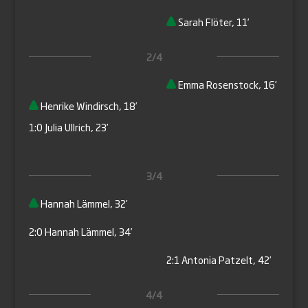
Sarah Flöter, 11’
2/4
Emma Rosenstock, 16’
Henrike Windirsch, 18’
1:0
Julia Ullrich, 23’
3/4
Hannah Lämmel, 32’
2:0
Hannah Lämmel, 34’
2:1
Antonia Patzelt, 42’
4/4