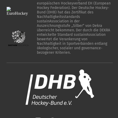
europäischen Hockeyverband EH (European
Hockey Federation). Der Deutsche Hockey-
Bund (DHB) hat das Zertifikat des
Nachhaltigkeitsstandards
sustainAssociation in der
Auszeichnungsstufe „Silber“ von Dekra
überreicht bekommen. Der durch die DEKRA
entwickelte Standard sustainAssociation
bewertet die Verankerung von
Nachhaltigkeit in Sportverbänden entlang
ökologischer, sozialer und governance-
bezogener Kriterien.