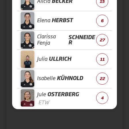
Alicia
BECKER
15
Elena
HERBST
6
Clarissa
SCHNEIDE
27
R
Fenja
Julia
ULLRICH
11
Isabelle
KÜHNOLD
22
Jule
OSTERBERG
4
ETW