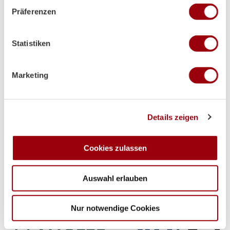
Wenn Sie es erlauben, würden wir auch gerne:
Präferenzen
Informationen über Ihre geografische Lage erfassen,
welche bis auf einige Meter genau sein können
Ihr Gerät durch aktives Scannen nach bestimmten
Statistiken
Merkmalen (Fingerprinting) identifizieren
Erfahren Sie mehr darüber, wie Ihre persönlichen Daten
verarbeitet werden, und legen Sie Ihre Präferenzen im
Marketing
Abschnitt Einzelheiten
fest.
Premium-Partner
Wir verwenden Cookies, um Inhalte und Anzeigen zu
Details zeigen
personalisieren, Funktionen für soziale Medien anbieten
zu können und die Zugriffe auf unsere Website zu
analysieren. Außerdem geben wir Informationen zu Ihrer
Cookies zulassen
Verwendung unserer Website an unsere Partner für
soziale Medien, Werbung und Analysen weiter. Unsere
Auswahl erlauben
Partner führen diese Informationen möglicherweise mit
weiteren Daten zusammen, die Sie ihnen bereitgestellt
haben oder die sie im Rahmen Ihrer Nutzung der Dienste
Nur notwendige Cookies
gesammelt haben.