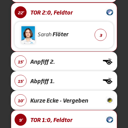
TOR 2:0, Feldtor
22'
Sarah
Flöter
3
Anpfiff 2.
15'
Abpfiff 1.
15'
Kurze Ecke - Vergeben
10'
TOR 1:0, Feldtor
9'