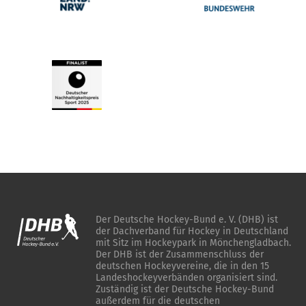
Der Deutsche Hockey-Bund e. V. (DHB) ist
der Dachverband für Hockey in Deutschland
mit Sitz im Hockeypark in Mönchengladbach.
Der DHB ist der Zusammenschluss der
deutschen Hockeyvereine, die in den 15
Landeshockeyverbänden organisiert sind.
Zuständig ist der Deutsche Hockey-Bund
außerdem für die deutschen