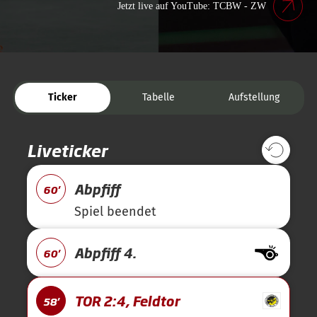
Jetzt live auf YouTube: TCBW - ZW
Ticker
Tabelle
Aufstellung
Liveticker
Abpfiff
60'
Spiel beendet
Abpfiff 4.
60'
TOR 2:4, Feldtor
58'