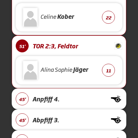
Celine
Kober
22
TOR 2:3, Feldtor
51'
Alina Sophie
Jäger
11
Anpfiff 4.
45'
Abpfiff 3.
45'