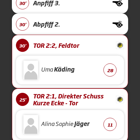
Anpfiff 3.
30'
Abpfiff 2.
30'
TOR 2:2, Feldtor
30'
Uma
Käding
28
TOR 2:1, Direkter Schuss
25'
Kurze Ecke - Tor
Alina Sophie
Jäger
11