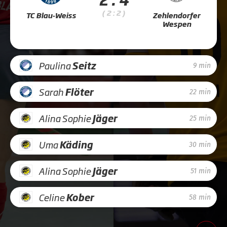
( 2 : 2 )
TC Blau-Weiss
Zehlendorfer
Wespen
Paulina
Seitz
9 min
Sarah
Flöter
22 min
Alina Sophie
Jäger
25 min
Uma
Käding
30 min
Alina Sophie
Jäger
51 min
Celine
Kober
58 min