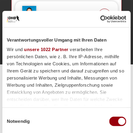
Paulina
Seitz
19
Verantwortungsvoller Umgang mit Ihren Daten
Anpfiff 1.
1'
Wir und
unsere 1022 Partner
verarbeiten Ihre
persönlichen Daten, wie z. B. Ihre IP-Adresse, mithilfe
von Technologien wie Cookies, um Informationen auf
Ihrem Gerät zu speichern und darauf zuzugreifen und so
Alle Spiele unserer Danas und Honamas live und kostenfrei
personalisierte Werbung und Inhalte, Messungen von
Werbung und Inhalten, Zielgruppenforschung sowie
Entwicklung von Angeboten zu ermöglichen. Sie
entscheiden darüber, wer Ihre Daten für welche Zwecke
nutzt. Sie können Ihre Einwilligung jederzeit über die
Cookie-Erklärung oder durch Klicken auf das Privacy
Einwilligungsauswahl
Hauptpartner
Trigger Symbol ändern oder widerrufen
Notwendig