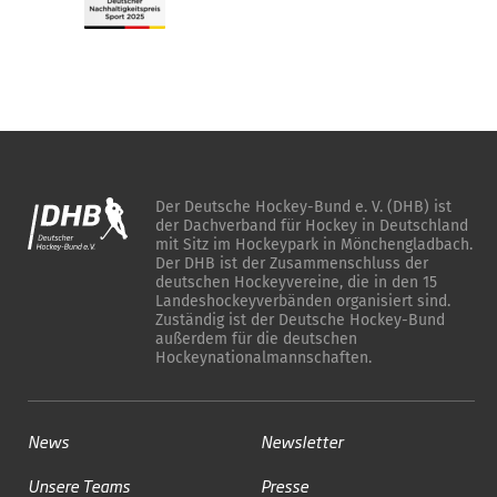
Der Deutsche Hockey-Bund e. V. (DHB) ist
der Dachverband für Hockey in Deutschland
mit Sitz im Hockeypark in Mönchengladbach.
Der DHB ist der Zusammenschluss der
deutschen Hockeyvereine, die in den 15
Landeshockeyverbänden organisiert sind.
Zuständig ist der Deutsche Hockey-Bund
außerdem für die deutschen
Hockeynationalmannschaften.
News
Newsletter
Unsere Teams
Presse