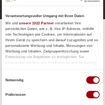
Zur Startseite
Verantwortungsvoller Umgang mit Ihren Daten
Wir und
unsere 1022 Partner
verarbeiten Ihre
Alle Spiele unserer Danas und Honamas live und kostenfrei
persönlichen Daten, wie z. B. Ihre IP-Adresse, mithilfe
von Technologien wie Cookies, um Informationen auf
Ihrem Gerät zu speichern und darauf zuzugreifen und so
personalisierte Werbung und Inhalte, Messungen von
Werbung und Inhalten, Zielgruppenforschung sowie
Entwicklung von Angeboten zu ermöglichen. Sie
Hauptpartner
entscheiden darüber, wer Ihre Daten für welche Zwecke
nutzt. Sie können Ihre Einwilligung jederzeit über die
Cookie-Erklärung oder durch Klicken auf das Privacy
Einwilligungsauswahl
Trigger Symbol ändern oder widerrufen
Notwendig
Wenn Sie es erlauben, würden wir auch gerne:
Präferenzen
Informationen über Ihre geografische Lage erfassen,
welche bis auf einige Meter genau sein können
Ihr Gerät durch aktives Scannen nach bestimmten