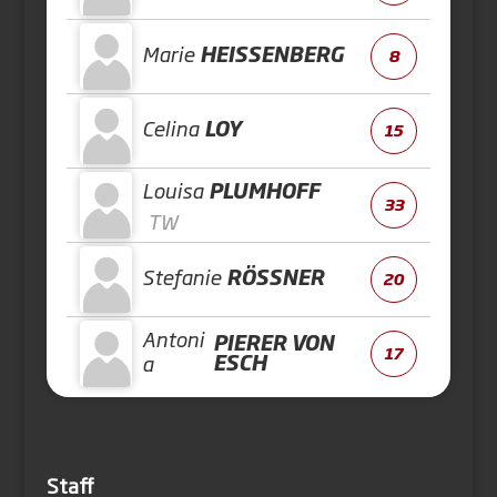
Marie
HEISSENBERG
8
Celina
LOY
15
Louisa
PLUMHOFF
33
TW
Stefanie
RÖSSNER
20
Antoni
PIERER VON
17
ESCH
a
Staff