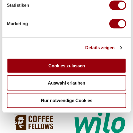
Statistiken
Merkmalen (Fingerprinting) identifizieren
Erfahren Sie mehr darüber, wie Ihre persönlichen Daten
Premium-Partner
verarbeitet werden, und legen Sie Ihre Präferenzen im
Marketing
Abschnitt Einzelheiten
fest.
Wir verwenden Cookies, um Inhalte und Anzeigen zu
Details zeigen
personalisieren, Funktionen für soziale Medien anbieten
zu können und die Zugriffe auf unsere Website zu
analysieren. Außerdem geben wir Informationen zu Ihrer
Cookies zulassen
Verwendung unserer Website an unsere Partner für
soziale Medien, Werbung und Analysen weiter. Unsere
Auswahl erlauben
Partner führen diese Informationen möglicherweise mit
weiteren Daten zusammen, die Sie ihnen bereitgestellt
haben oder die sie im Rahmen Ihrer Nutzung der Dienste
Nur notwendige Cookies
gesammelt haben.