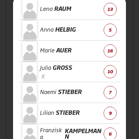
Lena
RAUM
13
Anna
HELBIG
5
Marie
AUER
16
Julia
GROSS
10
K
Naemi
STIEBER
7
Lilian
STIEBER
9
Franzisk
KAMPELMAN
6
N
a