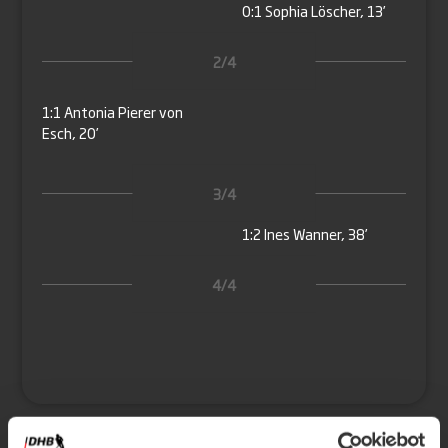
0:1
Sophia Löscher, 13’
2/4
1:1
Antonia Pierer von
Esch, 20’
3/4
1:2
Ines Wanner, 38’
4/4