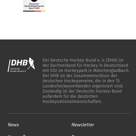
Der Deutsche Hockey-Bund e. V. (DHB) ist
der Dachverband für Hockey in Deutschland
mit Sitz im Hockeypark in Mönchengladbach.
Der DHB ist der Zusammenschluss der
deutschen Hockeyvereine, die in den 15
Landeshockeyverbänden organisiert sind.
Zuständig ist der Deutsche Hockey-Bund
außerdem für die deutschen
Hockeynationalmannschaften.
News
Newsletter