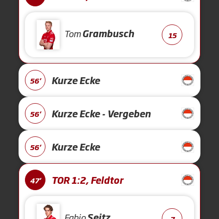
Tom
Grambusch
15
Kurze Ecke
56'
Kurze Ecke - Vergeben
56'
Kurze Ecke
56'
TOR 1:2, Feldtor
47'
Fabio
Seitz
7