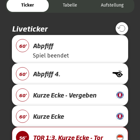
Ticker
Tabelle
Aufstellung
Liveticker
Abpfiff
60'
Spiel beendet
Abpfiff 4.
60'
Kurze Ecke - Vergeben
60'
Kurze Ecke
60'
TOR 1:3, Kurze Ecke - Tor
56'