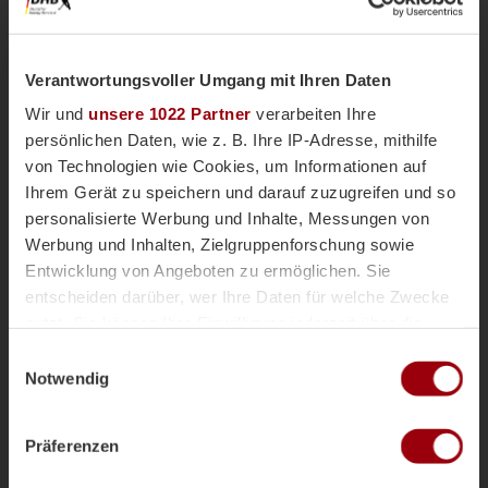
Kurze Ecke - Vergeben
20'
Verantwortungsvoller Umgang mit Ihren Daten
Wir und
unsere 1022 Partner
verarbeiten Ihre
Kurze Ecke
20'
persönlichen Daten, wie z. B. Ihre IP-Adresse, mithilfe
von Technologien wie Cookies, um Informationen auf
Ihrem Gerät zu speichern und darauf zuzugreifen und so
Kurze Ecke - Vergeben
20'
personalisierte Werbung und Inhalte, Messungen von
Werbung und Inhalten, Zielgruppenforschung sowie
Entwicklung von Angeboten zu ermöglichen. Sie
Kurze Ecke
20'
entscheiden darüber, wer Ihre Daten für welche Zwecke
nutzt. Sie können Ihre Einwilligung jederzeit über die
Cookie-Erklärung oder durch Klicken auf das Privacy
Einwilligungsauswahl
Anpfiff 2.
15'
Trigger Symbol ändern oder widerrufen
Notwendig
Wenn Sie es erlauben, würden wir auch gerne:
Abpfiff 1.
15'
Präferenzen
Informationen über Ihre geografische Lage erfassen,
welche bis auf einige Meter genau sein können