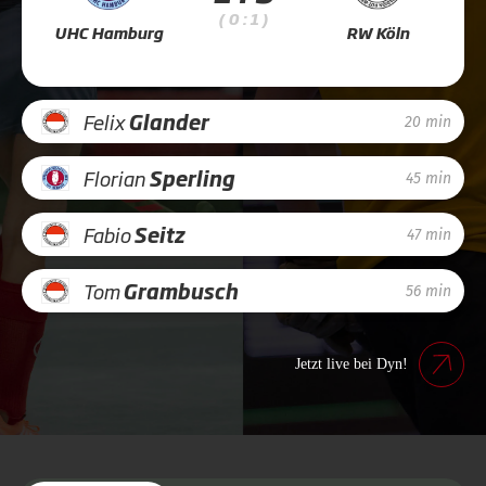
( 0 : 1 )
UHC Hamburg
RW Köln
Felix
Glander
20 min
Florian
Sperling
45 min
Fabio
Seitz
47 min
Tom
Grambusch
56 min
Jetzt live bei Dyn!