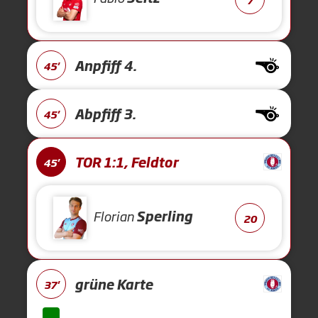
Anpfiff 4.
45'
Abpfiff 3.
45'
TOR 1:1, Feldtor
45'
Florian
Sperling
20
grüne Karte
37'