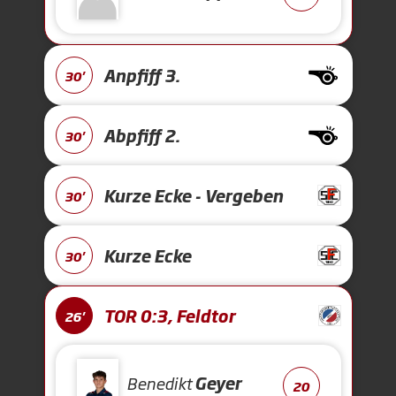
Anpfiff 3.
30'
Abpfiff 2.
30'
Kurze Ecke - Vergeben
30'
Kurze Ecke
30'
TOR 0:3, Feldtor
26'
Benedikt
Geyer
20