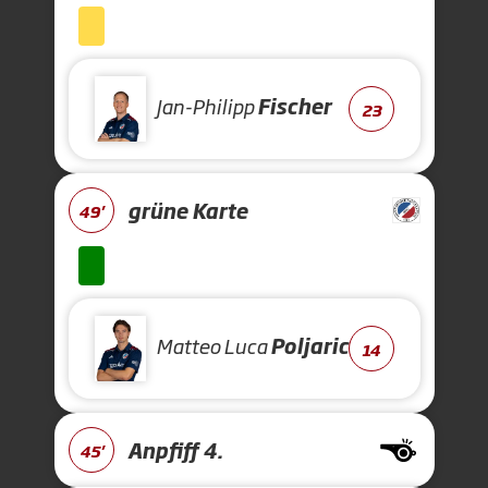
Jan-Philipp
Fischer
23
grüne Karte
49'
Matteo Luca
Poljaric
14
Anpfiff 4.
45'