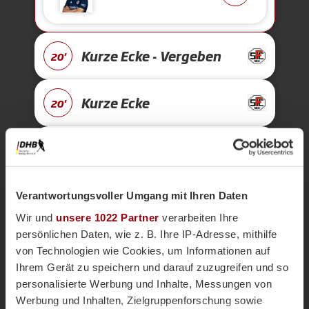
Kurze Ecke - Vergeben
20'
Kurze Ecke
20'
Anpfiff 2.
15'
Abpfiff 1.
15'
Verantwortungsvoller Umgang mit Ihren Daten
Wir und
unsere 1022 Partner
verarbeiten Ihre
persönlichen Daten, wie z. B. Ihre IP-Adresse, mithilfe
Kurze Ecke - Vergeben
15'
von Technologien wie Cookies, um Informationen auf
Ihrem Gerät zu speichern und darauf zuzugreifen und so
personalisierte Werbung und Inhalte, Messungen von
Kurze Ecke
15'
Werbung und Inhalten, Zielgruppenforschung sowie