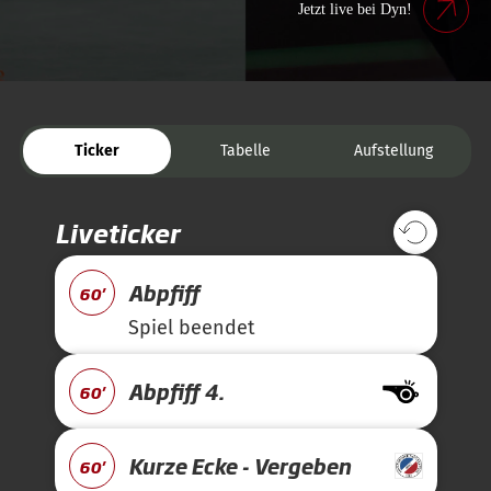
Jetzt live bei Dyn!
Ticker
Tabelle
Aufstellung
Liveticker
Abpfiff
60'
Spiel beendet
Abpfiff 4.
60'
Kurze Ecke - Vergeben
60'