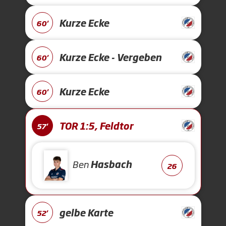
Kurze Ecke
60'
Kurze Ecke - Vergeben
60'
Kurze Ecke
60'
TOR 1:5, Feldtor
57'
Ben
Hasbach
26
gelbe Karte
52'