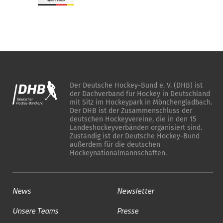
Der Deutsche Hockey-Bund e. V. (DHB) ist
der Dachverband für Hockey in Deutschland
mit Sitz im Hockeypark in Mönchengladbach.
Der DHB ist der Zusammenschluss der
deutschen Hockeyvereine, die in den 15
Landeshockeyverbänden organisiert sind.
Zuständig ist der Deutsche Hockey-Bund
außerdem für die deutschen
Hockeynationalmannschaften.
News
Newsletter
Unsere Teams
Presse