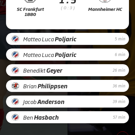
( 0 : 3 )
SC Frankfurt
Mannheimer HC
1880
Matteo Luca
Poljaric
5 min
Matteo Luca
Poljaric
6 min
Benedikt
Geyer
26 min
Brian
Philippsen
36 min
Jacob
Anderson
39 min
Ben
Hasbach
57 min