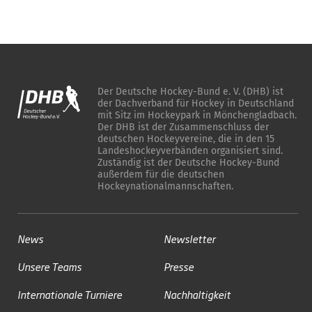
Der Deutsche Hockey-Bund e. V. (DHB) ist
der Dachverband für Hockey in Deutschland
mit Sitz im Hockeypark in Mönchengladbach.
Der DHB ist der Zusammenschluss der
deutschen Hockeyvereine, die in den 15
Landeshockeyverbänden organisiert sind.
Zuständig ist der Deutsche Hockey-Bund
außerdem für die deutschen
Hockeynationalmannschaften.
News
Newsletter
Unsere Teams
Presse
Internationale Turniere
Nachhaltigkeit