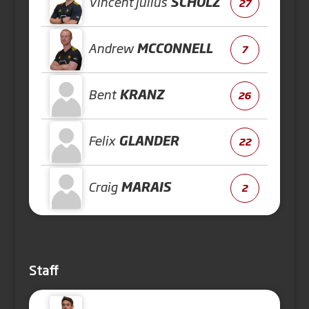
Vincent Julius
SCHOLZ
27
Andrew
MCCONNELL
7
Bent
KRANZ
26
Felix
GLANDER
22
Craig
MARAIS
2
Staff