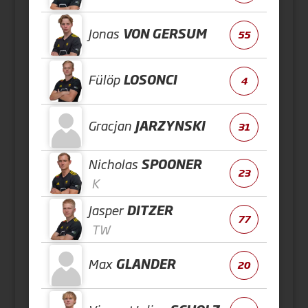
Jonas
VON GERSUM
55
Fülöp
LOSONCI
4
Gracjan
JARZYNSKI
31
Nicholas
SPOONER
23
K
Jasper
DITZER
77
TW
Max
GLANDER
20