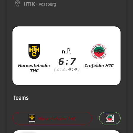
HTHC - Vossberg
n.P.
6 : 7
Harvestehuder
Crefelder HTC
( 2 : 2 ,
4 : 4
)
THC
Teams
Harvestehuder THC