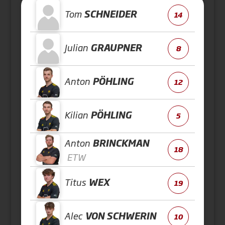
Tom
SCHNEIDER
14
Julian
GRAUPNER
8
Anton
PÖHLING
12
Kilian
PÖHLING
5
Anton
BRINCKMAN
18
ETW
Titus
WEX
19
Alec
VON SCHWERIN
10