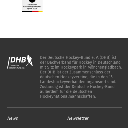
Der Deutsche Hockey-Bund e. V. (DHB) ist
der Dachverband für Hockey in Deutschland
mit Sitz im Hockeypark in Mönchengladbach.
Der DHB ist der Zusammenschluss der
deutschen Hockeyvereine, die in den 15
Landeshockeyverbänden organisiert sind.
Zuständig ist der Deutsche Hockey-Bund
außerdem für die deutschen
Hockeynationalmannschaften.
News
Newsletter