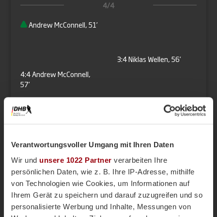
4/4
Andrew McConnell, 51’
3:4
Niklas Wellen, 56’
4:4
Andrew McConnell,
57’
Shootout
Verantwortungsvoller Umgang mit Ihren Daten
Wir und
unsere 1022 Partner
verarbeiten Ihre
Anton Pöhling
persönlichen Daten, wie z. B. Ihre IP-Adresse, mithilfe
von Technologien wie Cookies, um Informationen auf
Niklas Wellen
Ihrem Gerät zu speichern und darauf zuzugreifen und so
personalisierte Werbung und Inhalte, Messungen von