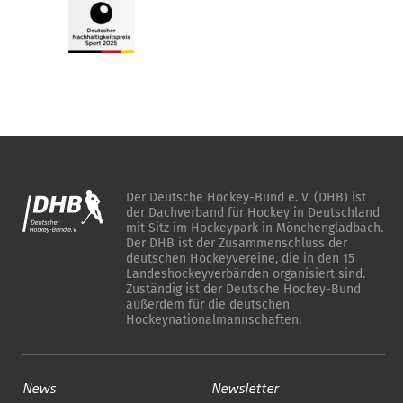
Der Deutsche Hockey-Bund e. V. (DHB) ist
der Dachverband für Hockey in Deutschland
mit Sitz im Hockeypark in Mönchengladbach.
Der DHB ist der Zusammenschluss der
deutschen Hockeyvereine, die in den 15
Landeshockeyverbänden organisiert sind.
Zuständig ist der Deutsche Hockey-Bund
außerdem für die deutschen
Hockeynationalmannschaften.
News
Newsletter