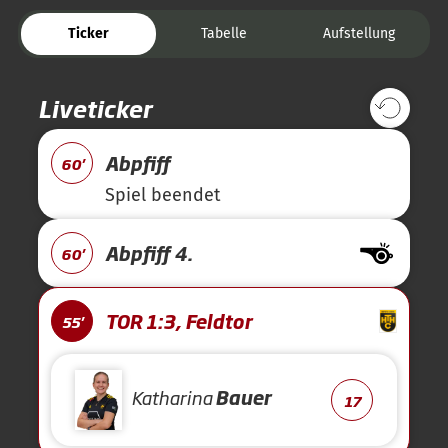
Ticker
Tabelle
Aufstellung
Liveticker
Abpfiff
60'
Spiel beendet
Abpfiff 4.
60'
TOR 1:3, Feldtor
55'
Katharina
Bauer
17