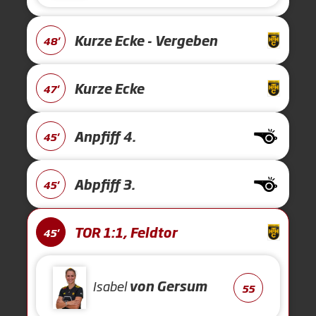
Kurze Ecke - Vergeben
48'
Kurze Ecke
47'
Anpfiff 4.
45'
Abpfiff 3.
45'
TOR 1:1, Feldtor
45'
Isabel
von Gersum
55