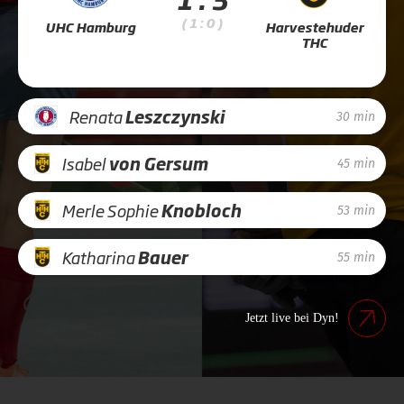
( 1 : 0 )
UHC Hamburg
Harvestehuder
THC
Renata
Leszczynski
30 min
Isabel
von Gersum
45 min
Merle Sophie
Knobloch
53 min
Katharina
Bauer
55 min
Jetzt live bei Dyn!