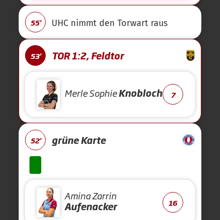
55'
UHC nimmt den Torwart raus
TOR 1:2, Feldtor
53'
Merle Sophie
Knobloch
7
grüne Karte
52'
Amina Zarrin
16
Aufenacker