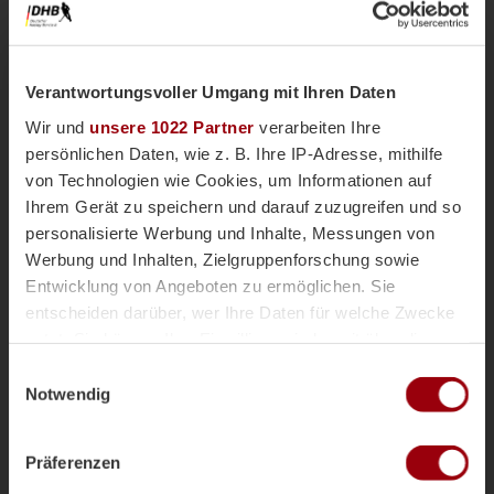
Kurze Ecke
30'
Verantwortungsvoller Umgang mit Ihren Daten
Wir und
unsere 1022 Partner
verarbeiten Ihre
Kurze Ecke - Vergeben
30'
persönlichen Daten, wie z. B. Ihre IP-Adresse, mithilfe
von Technologien wie Cookies, um Informationen auf
Kurze Ecke
Ihrem Gerät zu speichern und darauf zuzugreifen und so
30'
personalisierte Werbung und Inhalte, Messungen von
Werbung und Inhalten, Zielgruppenforschung sowie
Kurze Ecke - Vergeben
26'
Entwicklung von Angeboten zu ermöglichen. Sie
entscheiden darüber, wer Ihre Daten für welche Zwecke
nutzt. Sie können Ihre Einwilligung jederzeit über die
Kurze Ecke
26'
Cookie-Erklärung oder durch Klicken auf das Privacy
Einwilligungsauswahl
Trigger Symbol ändern oder widerrufen
Notwendig
Anpfiff 2.
15'
Wenn Sie es erlauben, würden wir auch gerne:
Präferenzen
Informationen über Ihre geografische Lage erfassen,
welche bis auf einige Meter genau sein können