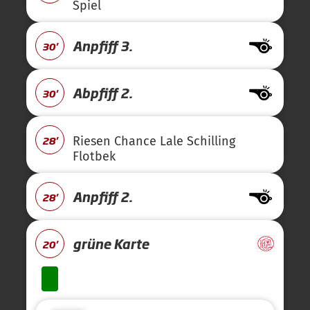
Spiel
Anpfiff 3.
30'
Abpfiff 2.
30'
28'
Riesen Chance Lale Schilling
Flotbek
Anpfiff 2.
28'
grüne Karte
20'