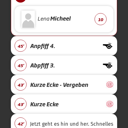
Lena
Micheel
10
Anpfiff 4.
45'
Abpfiff 3.
45'
Kurze Ecke - Vergeben
43'
Kurze Ecke
43'
42'
Jetzt geht es hin und her. Schnelles