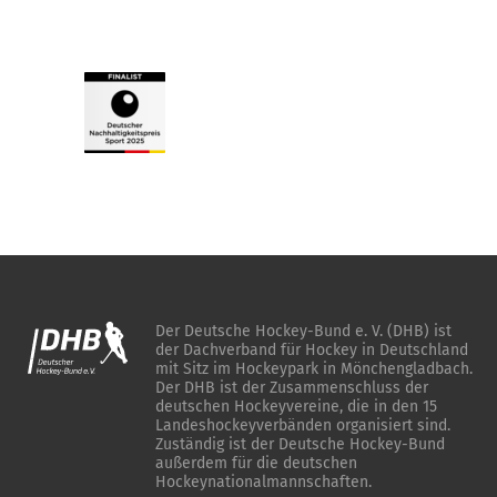
Der Deutsche Hockey-Bund e. V. (DHB) ist
der Dachverband für Hockey in Deutschland
mit Sitz im Hockeypark in Mönchengladbach.
Der DHB ist der Zusammenschluss der
deutschen Hockeyvereine, die in den 15
Landeshockeyverbänden organisiert sind.
Zuständig ist der Deutsche Hockey-Bund
außerdem für die deutschen
Hockeynationalmannschaften.