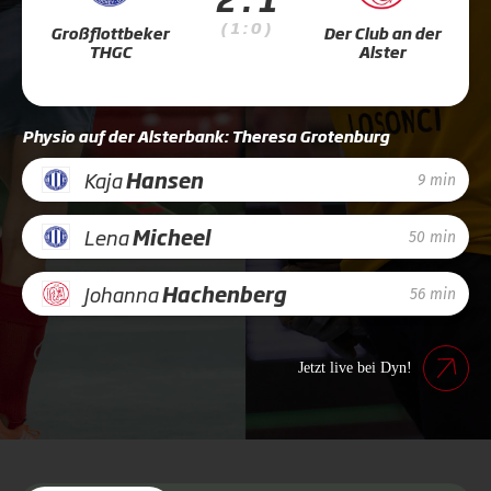
( 1 : 0 )
Großflottbeker
Der Club an der
THGC
Alster
Physio auf der Alsterbank: Theresa Grotenburg
Kaja
Hansen
9 min
Lena
Micheel
50 min
Johanna
Hachenberg
56 min
Jetzt live bei Dyn!