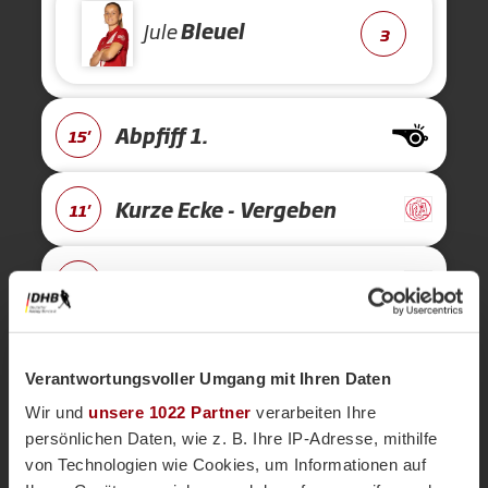
Jule
Bleuel
3
Abpfiff 1.
15'
Kurze Ecke - Vergeben
11'
Kurze Ecke
11'
TOR 1:0, Kurze Ecke - Tor
9'
Verantwortungsvoller Umgang mit Ihren Daten
Wir und
unsere 1022 Partner
verarbeiten Ihre
Kaja
Hansen
persönlichen Daten, wie z. B. Ihre IP-Adresse, mithilfe
6
von Technologien wie Cookies, um Informationen auf