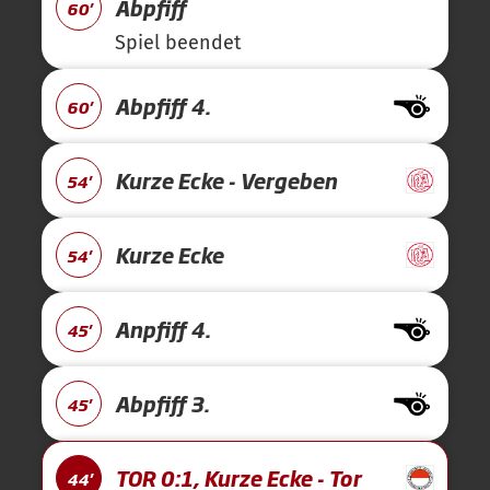
Abpfiff
60'
Spiel beendet
Abpfiff 4.
60'
Kurze Ecke - Vergeben
54'
Kurze Ecke
54'
Anpfiff 4.
45'
Abpfiff 3.
45'
TOR 0:1, Kurze Ecke - Tor
44'