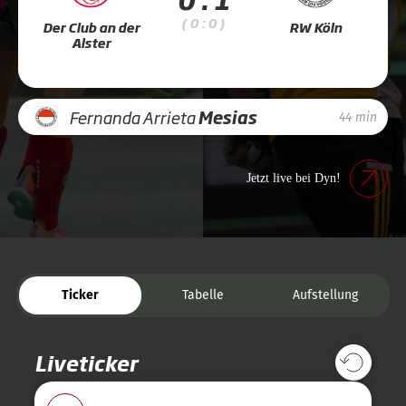
( 0 : 0 )
Der Club an der
RW Köln
Alster
Fernanda Arrieta
Mesias
44 min
Jetzt live bei Dyn!
Ticker
Tabelle
Aufstellung
Liveticker