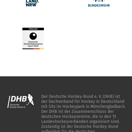
Der Deutsche Hockey-Bund e. V. (DHB) ist
der Dachverband für Hockey in Deutschland
mit Sitz im Hockeypark in Mönchengladbach.
Der DHB ist der Zusammenschluss der
deutschen Hockeyvereine, die in den 15
Landeshockeyverbänden organisiert sind.
Zuständig ist der Deutsche Hockey-Bund
außerdem für die deutschen