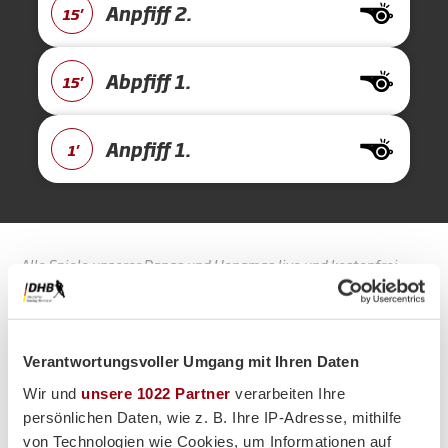
Anpfiff 2.
15'
Abpfiff 1.
15'
Anpfiff 1.
1'
Alle Spiele unserer Danas und Honamas live und kostenfrei
Verantwortungsvoller Umgang mit Ihren Daten
Wir und
unsere 1022 Partner
verarbeiten Ihre
Hauptpartner
persönlichen Daten, wie z. B. Ihre IP-Adresse, mithilfe
von Technologien wie Cookies, um Informationen auf