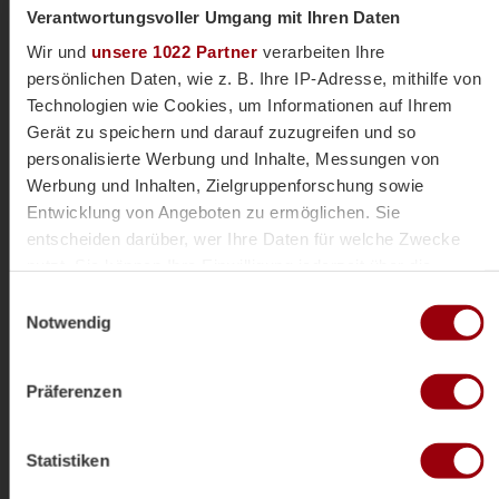
Verantwortungsvoller Umgang mit Ihren Daten
Wir und
unsere 1022 Partner
verarbeiten Ihre
persönlichen Daten, wie z. B. Ihre IP-Adresse, mithilfe von
Technologien wie Cookies, um Informationen auf Ihrem
Gerät zu speichern und darauf zuzugreifen und so
Hessenschild
Franz-Schmitz-Pokal
personalisierte Werbung und Inhalte, Messungen von
Werbung und Inhalten, Zielgruppenforschung sowie
Entwicklung von Angeboten zu ermöglichen. Sie
entscheiden darüber, wer Ihre Daten für welche Zwecke
nutzt. Sie können Ihre Einwilligung jederzeit über die
Cookie-Erklärung oder durch Klicken auf das Privacy
Einwilligungsauswahl
Trigger Symbol ändern oder widerrufen
Notwendig
Wenn Sie es erlauben, würden wir auch gerne:
Präferenzen
Informationen über Ihre geografische Lage erfassen,
Hessenschild +
welche bis auf einige Meter genau sein können
Ihr Gerät durch aktives Scannen nach bestimmten
Franz-Schmitz
Statistiken
Merkmalen (Fingerprinting) identifizieren
Erfahren Sie mehr darüber, wie Ihre persönlichen Daten