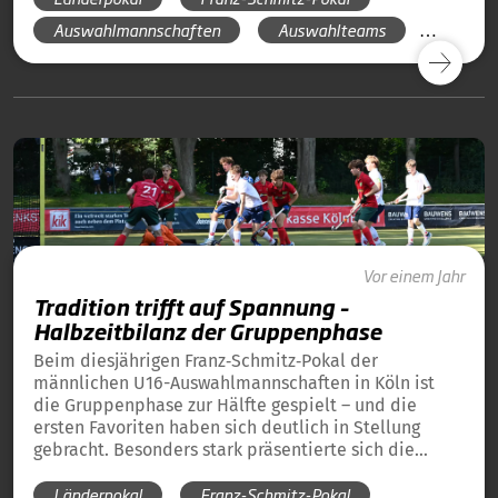
Auswahlmannschaften
Auswahlteams
Länderpokal 2025
Vor einem Jahr
Tradition trifft auf Spannung –
Halbzeitbilanz der Gruppenphase
Beim diesjährigen Franz‑Schmitz‑Pokal der
männlichen U16-Auswahlmannschaften in Köln ist
die Gruppenphase zur Hälfte gespielt – und die
ersten Favoriten haben sich deutlich in Stellung
gebracht. Besonders stark präsentierte sich die
Auswahl des gastgebenden Westdeutschen Hockey-
Länderpokal
Franz-Schmitz-Pokal
Verbands, die ihr Auftaktspiel gegen Bremen