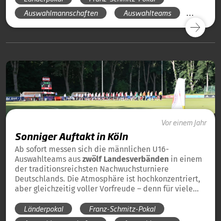
souverän mit 3:0 für sich entschied. Auch Hamburg
Auswahlmannschaften
Auswahlteams
und Bayern setzten klare Ausrufezeichen: Die
Länderpokal 2025
Hanseaten besiegten Berlin mit 4:0, während Bayern
gegen Baden-Württemberg mit 3:0 gewann.
Vor einem Jahr
Sonniger Auftakt in Köln
Ab sofort messen sich die männlichen U16-
Auswahlteams aus
zwölf Landesverbänden
in einem
der traditionsreichsten Nachwuchsturniere
Deutschlands. Die Atmosphäre ist hochkonzentriert,
aber gleichzeitig voller Vorfreude – denn für viele
der Spieler ist es der erste große Auftritt auf
Länderpokal
Franz-Schmitz-Pokal
Bundesebene.