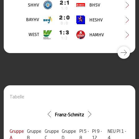
2 : 1
SHHV
BHSV
1 : 0
2 : 0
BAYHV
HESHV
0 : 0
1 : 3
WEST
HAMHV
1 : 2
Tabelle
Franz-Schmitz
Gruppe
Gruppe
Gruppe
Gruppe
Pl 5 -
Pl 9 -
NEU Pl 1 -
A
B
C
D
8
12
4