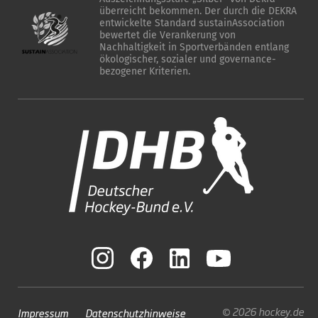
überreicht bekommen. Der durch die DEKRA
entwickelte Standard sustainAssociation
bewertet die Verankerung von
Nachhaltigkeit in Sportverbänden entlang
ökologischer, sozialer und governance-
bezogener Kriterien.
© 2026 hockey.de
Impressum
Datenschutzhinweise