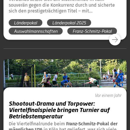
souverän gegen die Konkurrenz durch und sicherte
sich den prestigeträchtigen Titel – mit
beeindruckender Konsequenz und phasenweise
Länderpokal
Länderpokal 2025
begeisterndem Hockey.
Auswahlmannschaften
Franz-Schmitz-Pokal
Auswahlteams
Vor einem Jahr
Shootout-Drama und Torpower:
Viertelfinalspiele bringen Turnier auf
Betriebstemperatur
Die Viertelfinalrunde beim
Franz-Schmitz-Pokal der
männlichen U16
in Köln hat geliefert, was sich viele