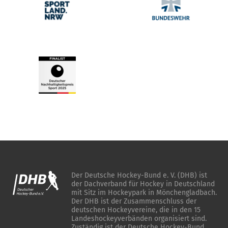
Der Deutsche Hockey-Bund e. V. (DHB) ist
der Dachverband für Hockey in Deutschland
mit Sitz im Hockeypark in Mönchengladbach.
Der DHB ist der Zusammenschluss der
deutschen Hockeyvereine, die in den 15
Landeshockeyverbänden organisiert sind.
Zuständig ist der Deutsche Hockey-Bund