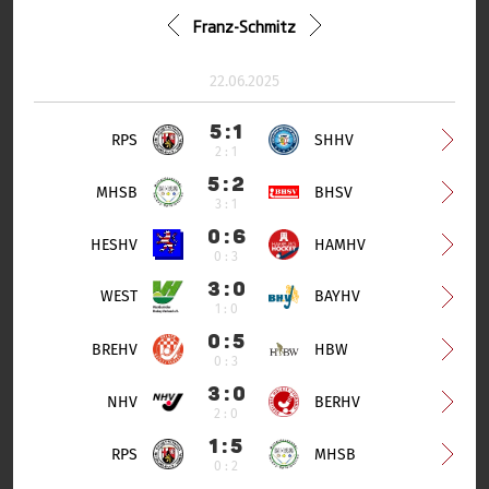
Franz-Schmitz
22.06.2025
5 : 1
RPS
SHHV
2 : 1
5 : 2
MHSB
BHSV
3 : 1
0 : 6
HESHV
HAMHV
0 : 3
3 : 0
WEST
BAYHV
1 : 0
0 : 5
BREHV
HBW
0 : 3
3 : 0
NHV
BERHV
2 : 0
1 : 5
RPS
MHSB
0 : 2