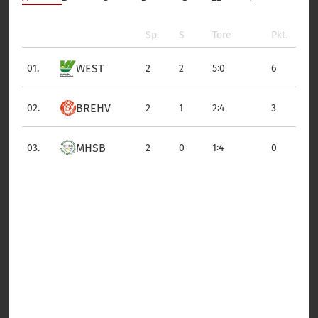
Sp.
S
Tore
Pkt.
WEST
:
01.
2
2
5
0
6
BREHV
:
02.
2
1
2
4
3
MHSB
:
03.
2
0
1
4
0