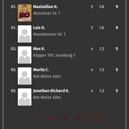
01.
Maximilian K.
5
1.8
9
Münchner SC 1
01.
Luis D.
5
1.8
9
Mannheimer HC 1
03.
Max K.
4
1.3
5
Klipper THC Hamburg 1
03.
Moritz C.
4
1.3
5
Rot-Weiss Köln
03.
Jonathan Richard K.
4
1.3
5
Rot-Weiss Köln
01
02
03