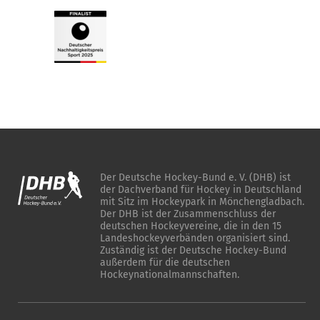
Der Deutsche Hockey-Bund e. V. (DHB) ist
der Dachverband für Hockey in Deutschland
mit Sitz im Hockeypark in Mönchengladbach.
Der DHB ist der Zusammenschluss der
deutschen Hockeyvereine, die in den 15
Landeshockeyverbänden organisiert sind.
Zuständig ist der Deutsche Hockey-Bund
außerdem für die deutschen
Hockeynationalmannschaften.