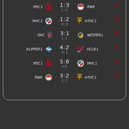
1 : 3
MSC 1
RWK
1 : 0
1 : 2
MHC 1
HTHC 1
0 : 0
3 : 1
DHC
WESPEN 1
1 : 1
4 : 2
KLIPPER 1
HCLB 1
3 : 1
5 : 6
MSC 1
MHC 1
n.P.
3 : 2
RWK
HTHC 1
2 : 1