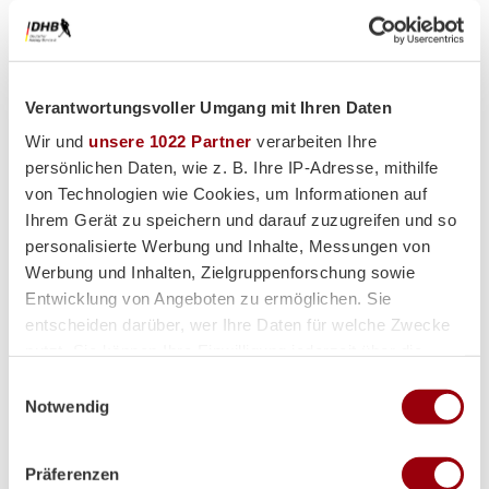
Verantwortungsvoller Umgang mit Ihren Daten
Premium-Partner
Wir und
unsere 1022 Partner
verarbeiten Ihre
persönlichen Daten, wie z. B. Ihre IP-Adresse, mithilfe
von Technologien wie Cookies, um Informationen auf
Ihrem Gerät zu speichern und darauf zuzugreifen und so
personalisierte Werbung und Inhalte, Messungen von
Werbung und Inhalten, Zielgruppenforschung sowie
Entwicklung von Angeboten zu ermöglichen. Sie
entscheiden darüber, wer Ihre Daten für welche Zwecke
nutzt. Sie können Ihre Einwilligung jederzeit über die
Cookie-Erklärung oder durch Klicken auf das Privacy
Einwilligungsauswahl
Trigger Symbol ändern oder widerrufen
Notwendig
Wenn Sie es erlauben, würden wir auch gerne:
Präferenzen
Informationen über Ihre geografische Lage erfassen,