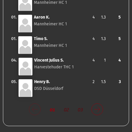
Mannheimer HC 1
01.
Aaron K.
4
1.3
5
Mannheimer HC 1
01.
Timo S.
4
1.3
5
Mannheimer HC 1
04.
Vincent Julius S.
4
1
4
Harvestehuder THC 1
05.
Henry B.
2
1.5
3
DSD Düsseldorf
01
02
03