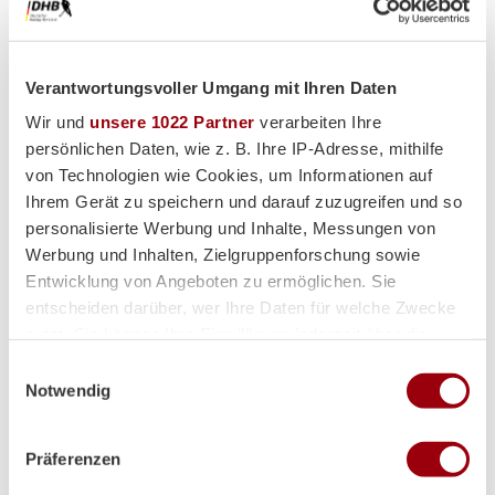
Premium-Partner
Verantwortungsvoller Umgang mit Ihren Daten
Wir und
unsere 1022 Partner
verarbeiten Ihre
persönlichen Daten, wie z. B. Ihre IP-Adresse, mithilfe
von Technologien wie Cookies, um Informationen auf
Ihrem Gerät zu speichern und darauf zuzugreifen und so
personalisierte Werbung und Inhalte, Messungen von
Werbung und Inhalten, Zielgruppenforschung sowie
Entwicklung von Angeboten zu ermöglichen. Sie
entscheiden darüber, wer Ihre Daten für welche Zwecke
nutzt. Sie können Ihre Einwilligung jederzeit über die
Cookie-Erklärung oder durch Klicken auf das Privacy
Einwilligungsauswahl
Trigger Symbol ändern oder widerrufen
Notwendig
Wenn Sie es erlauben, würden wir auch gerne:
Präferenzen
Informationen über Ihre geografische Lage erfassen,
welche bis auf einige Meter genau sein können