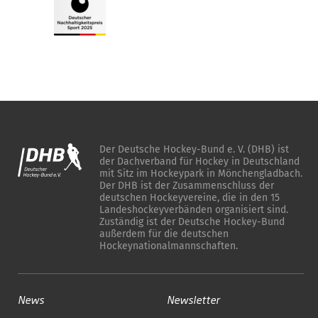
Der Deutsche Hockey-Bund e. V. (DHB) ist
der Dachverband für Hockey in Deutschland
mit Sitz im Hockeypark in Mönchengladbach.
Der DHB ist der Zusammenschluss der
deutschen Hockeyvereine, die in den 15
Landeshockeyverbänden organisiert sind.
Zuständig ist der Deutsche Hockey-Bund
außerdem für die deutschen
Hockeynationalmannschaften.
News
Newsletter