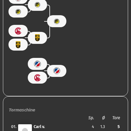
Tormaschine
Sp.
Ø
Tore
01.
Carl v.
4
1.3
5