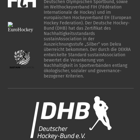
Deutschen Olympischen Sportbund, sowie
im Welthockeyverband FIH (Fédération
Internationale de Hockey) und im
europäischen Hockeyverband EH (European
Hockey Federation). Der Deutsche Hockey-
Bund (DHB) hat das Zertifikat des
Nachhaltigkeitsstandards
sustainAssociation in der
Auszeichnungsstufe „Silber“ von Dekra
überreicht bekommen. Der durch die DEKRA
entwickelte Standard sustainAssociation
bewertet die Verankerung von
Nachhaltigkeit in Sportverbänden entlang
ökologischer, sozialer und governance-
bezogener Kriterien.