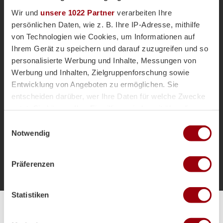
Wir und
unsere 1022 Partner
verarbeiten Ihre
persönlichen Daten, wie z. B. Ihre IP-Adresse, mithilfe
von Technologien wie Cookies, um Informationen auf
Ihrem Gerät zu speichern und darauf zuzugreifen und so
Diesen Artikel teilen
personalisierte Werbung und Inhalte, Messungen von
Werbung und Inhalten, Zielgruppenforschung sowie
Entwicklung von Angeboten zu ermöglichen. Sie
entscheiden darüber, wer Ihre Daten für welche Zwecke
nutzt. Sie können Ihre Einwilligung jederzeit über die
Cookie-Erklärung oder durch Klicken auf das Privacy
Einwilligungsauswahl
Trigger Symbol ändern oder widerrufen
Notwendig
Zur Startseite
Wenn Sie es erlauben, würden wir auch gerne:
Präferenzen
Informationen über Ihre geografische Lage erfassen,
welche bis auf einige Meter genau sein können
Ihr Gerät durch aktives Scannen nach bestimmten
Statistiken
Merkmalen (Fingerprinting) identifizieren
Erfahren Sie mehr darüber, wie Ihre persönlichen Daten
Alle Spiele unserer Danas und Honamas live und kostenfrei
verarbeitet werden, und legen Sie Ihre Präferenzen im