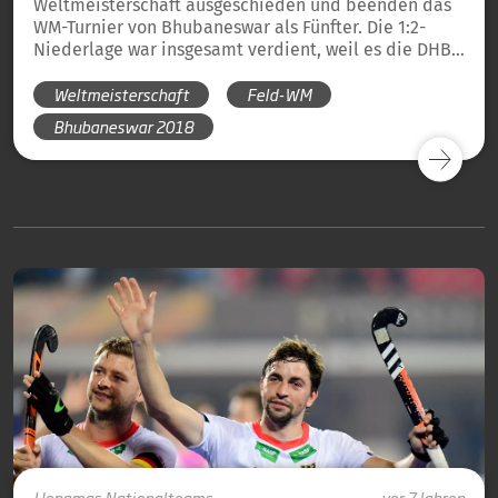
Weltmeisterschaft ausgeschieden und beenden das
WM-Turnier von Bhubaneswar als Fünfter. Die 1:2-
Niederlage war insgesamt verdient, weil es die DHB-
Herren nicht schafften, ihre Stärken, das individuelle
Weltmeisterschaft
Feld-WM
Verteidigen sowie die Konterstärke, in voller
Schlagkraft auf den Platz zu bringen. Zwar führten die
Bhubaneswar 2018
HONAMAS zwischenzeitlich 1:0, doch Belgien war
deutlich gefährlicher bei ihren Angriffen, holten
allein neun Strafecken und ließen selbst keine
einzige im gesamten Spiel zu.
Honamas
Nationalteams
vor 7 Jahren