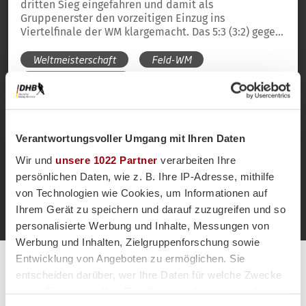
dritten Sieg eingefahren und damit als
Gruppenerster den vorzeitigen Einzug ins
Viertelfinale der WM klargemacht. Das 5:3 (3:2) gegen
Malaysia war von einer überragenden Anfangsphase
Weltmeisterschaft
Feld-WM
der HONAMAS geprägt, die verdient 3:0 in Führung
lagen, ehe die Konzentration nachließ und Malaysia
Bhubaneswar 2018
plötzlich an seine Chance glaubte. Zweimal kamen
die Asiaten mit guten Strafecken auf ein Tor heran,
ehe Timm Herzbruch kurz vor Ende mit seinem
zweiten Treffer den Deckel draufmachte. Der Gegner
Verantwortungsvoller Umgang mit Ihren Daten
im Viertelfinale wird erst in den Cross-Over-Matches
Anfang der Woche ermittelt.
Wir und
unsere 1022 Partner
verarbeiten Ihre
Mehr laden
persönlichen Daten, wie z. B. Ihre IP-Adresse, mithilfe
von Technologien wie Cookies, um Informationen auf
Ihrem Gerät zu speichern und darauf zuzugreifen und so
personalisierte Werbung und Inhalte, Messungen von
Werbung und Inhalten, Zielgruppenforschung sowie
Entwicklung von Angeboten zu ermöglichen. Sie
Alle Spiele unserer Danas und Honamas live und kostenfrei
entscheiden darüber, wer Ihre Daten für welche Zwecke
nutzt. Sie können Ihre Einwilligung jederzeit über die