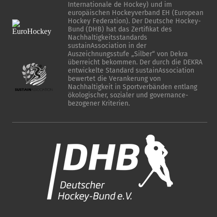
Internationale de Hockey) und im
europäischen Hockeyverband EH (European
Hockey Federation). Der Deutsche Hockey-
Bund (DHB) hat das Zertifikat des
Nachhaltigkeitsstandards
sustainAssociation in der
Auszeichnungsstufe „Silber“ von Dekra
überreicht bekommen. Der durch die DEKRA
entwickelte Standard sustainAssociation
bewertet die Verankerung von
Nachhaltigkeit in Sportverbänden entlang
ökologischer, sozialer und governance-
bezogener Kriterien.