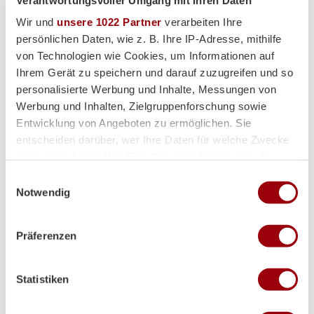
Wir und
unsere 1022 Partner
verarbeiten Ihre
persönlichen Daten, wie z. B. Ihre IP-Adresse, mithilfe
von Technologien wie Cookies, um Informationen auf
Ihrem Gerät zu speichern und darauf zuzugreifen und so
personalisierte Werbung und Inhalte, Messungen von
Werbung und Inhalten, Zielgruppenforschung sowie
Entwicklung von Angeboten zu ermöglichen. Sie
entscheiden darüber, wer Ihre Daten für welche Zwecke
nutzt. Sie können Ihre Einwilligung jederzeit über die
Cookie-Erklärung oder durch Klicken auf das Privacy
Einwilligungsauswahl
Trigger Symbol ändern oder widerrufen
Notwendig
Wenn Sie es erlauben, würden wir auch gerne:
Präferenzen
Informationen über Ihre geografische Lage erfassen,
Partner
welche bis auf einige Meter genau sein können
Ihr Gerät durch aktives Scannen nach bestimmten
Statistiken
Merkmalen (Fingerprinting) identifizieren
Erfahren Sie mehr darüber, wie Ihre persönlichen Daten
verarbeitet werden, und legen Sie Ihre Präferenzen im