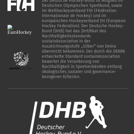
Der Deutsche Hockey-Bund ist Mitglied im
Deutschen Olympischen Sportbund, sowie
im Welthockeyverband FIH (Fédération
Internationale de Hockey) und im
europäischen Hockeyverband EH (European
Hockey Federation). Der Deutsche Hockey-
Bund (DHB) hat das Zertifikat des
Nachhaltigkeitsstandards
sustainAssociation in der
Auszeichnungsstufe „Silber“ von Dekra
überreicht bekommen. Der durch die DEKRA
entwickelte Standard sustainAssociation
bewertet die Verankerung von
Nachhaltigkeit in Sportverbänden entlang
ökologischer, sozialer und governance-
bezogener Kriterien.