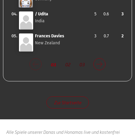
04.
/ Udita
5
0.6
3
India
05.
Frances Davies
3
0.7
2
New Zealand
01
02
03
Zur Startseite
Alle Spiele unserer Danas und Honamas live und kostenfrei