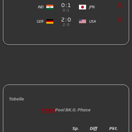
0 : 1
IND
JPN
0 : 1
2 : 0
GER
USA
2 : 0
Tabelle
Pool A
Pool B
K.O. Phase
Sp.
Diff
Pkt.