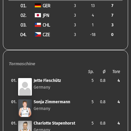
01.
GER
3
13
7
02.
JPN
3
4
7
03.
CHL
3
1
3
04.
CZE
3
-18
0
Tormaschine
Sp.
Ø
Tore
01.
Jette Fleschütz
5
0.8
4
Germany
01.
Sonja Zimmermann
5
0.8
4
Germany
01.
Charlotte Stapenhorst
5
0.8
4
Germany