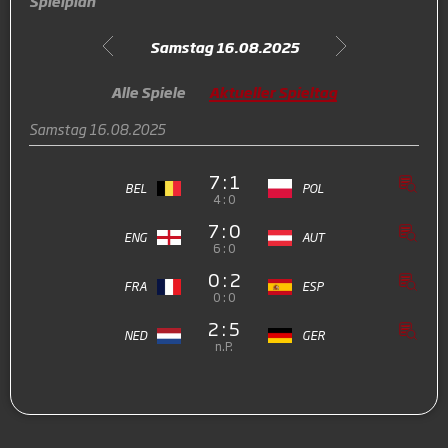
Spielplan
Samstag 16.08.2025
Alle Spiele
Aktueller Spieltag
Samstag 16.08.2025
7 : 1
BEL
POL
4 : 0
7 : 0
ENG
AUT
6 : 0
0 : 2
FRA
ESP
0 : 0
2 : 5
NED
GER
n.P.