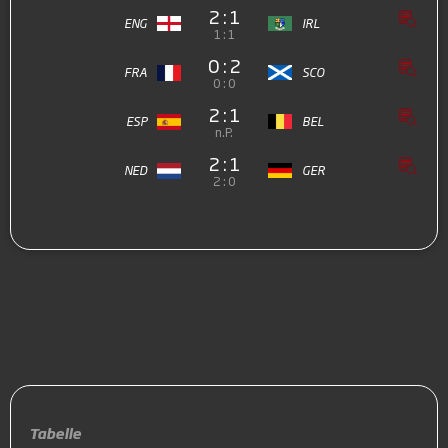
2 : 1
ENG
IRL
1 : 1
0 : 2
FRA
SCO
0 : 0
2 : 1
ESP
BEL
n.P.
2 : 1
NED
GER
2 : 0
Tabelle