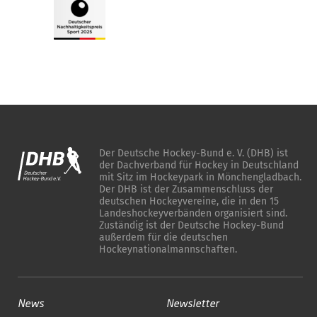
Der Deutsche Hockey-Bund e. V. (DHB) ist
der Dachverband für Hockey in Deutschland
mit Sitz im Hockeypark in Mönchengladbach.
Der DHB ist der Zusammenschluss der
deutschen Hockeyvereine, die in den 15
Landeshockeyverbänden organisiert sind.
Zuständig ist der Deutsche Hockey-Bund
außerdem für die deutschen
Hockeynationalmannschaften.
News
Newsletter