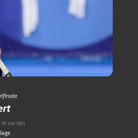
lfinale
ert
30. July 2021
lage