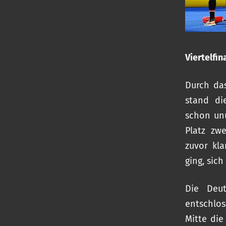
Viertelfi
Durch da
stand di
schon unu
Platz zw
zuvor kla
ging, sich
Die Deut
entschlos
Mitte die