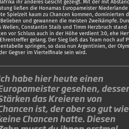
afrika ihr anderes Gesicht gezeigt. Mit der mit Abstan
istung ließen die Honamas Europameister Niederlande 
te Spielzeit kaum zu Chancen kommen, dominierten di
 Belieben und gewannen die meisten Zweikämpfe. Dur
s Wellen, Constantin Staib und Timm Herzbruch stand 
ten vor Schluss auch in der Höhe verdient 3:0, ehe He
Ehrentreffer gelang. Der Sieg ließ das Team noch auf P
entabelle springen, so dass nun Argentinien, der Olym
der Gegner im Viertelfinale sein wird.
Ich habe hier heute einen
Europameister gesehen, desse
Stärken das Kreieren von
Chancen ist, der aber so gut wie
keine Chancen hatte. Diesen
Zahn musst du ihnen erstmal