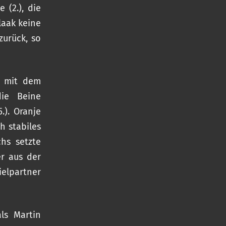
 (2.), die
laak keine
zurück, so
e mit dem
ie Beine
.). Oranje
h stabiles
hs setzte
er aus der
ielpartner
ls Martin