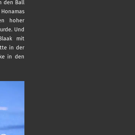
n den Ball
e Honamas
sen hoher
urde. Und
Blaak mit
tte in der
nke in den