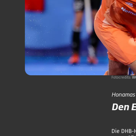
Fotocredits:
W
Honamas b
Den E
Die DHB-H