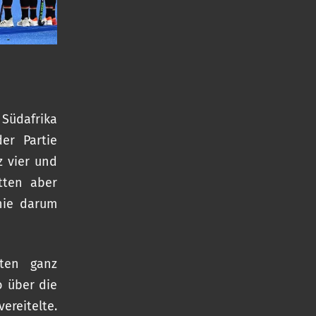
Südafrika
er Partie
z vier und
tten aber
inie darum
gten ganz
o über die
ereitelte.