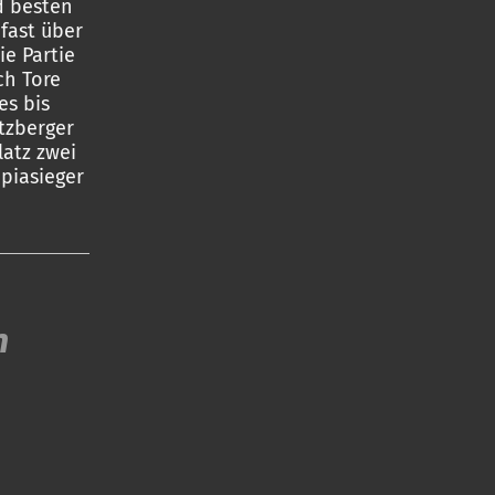
d besten
fast über
e Partie
ch Tore
es bis
rtzberger
latz zwei
piasieger
n