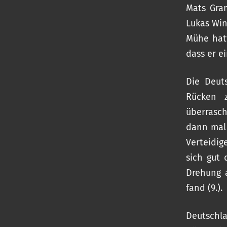
Mats Gram
Lukas Win
Mühe hatt
dass er e
Die Deut
Rücken 
überrasch
dann mal 
Verteidi
sich gut 
Drehung a
fand (9.).
Deutschl