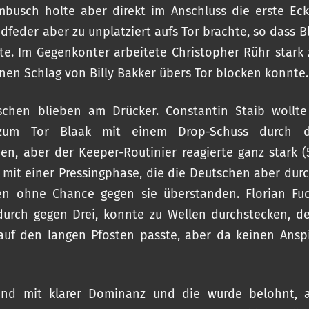
busch holte aber direkt im Anschluss die erste Ecke
dfeder aber zu unplatziert aufs Tor brachte, so dass B
e. Im Gegenkonter arbeitete Christopher Rühr stark 
inen Schlag von Billy Bakker übers Tor blocken konnte.
schen blieben am Drücker. Constantin Staib wollt
zum Tor Blaak mit einem Drop-Schuss durch d
en, aber der Keeper-Routinier reagierte ganz stark (5
mit einer Pressingphase, die die Deutschen aber durc
gen ohne Chance gegen sie überstanden. Florian Fuc
durch gegen Drei, konnte zu Wellen durchstecken, d
uf den langen Pfosten passte, aber da keinen Ansp
and mit klarer Dominanz und die wurde belohnt, a