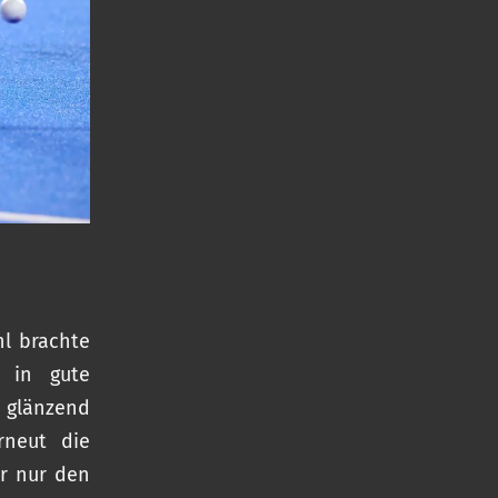
hl brachte
r in gute
 glänzend
rneut die
er nur den