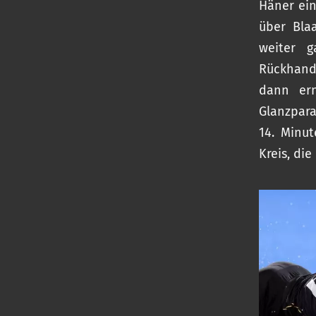
Häner ein
über Bla
weiter g
Rückhand
dann ern
Glanzpara
14. Minut
Kreis, die