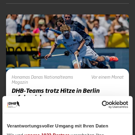
Honamas
Danas
Nationalteams
Vor einem Monat
Magazin
DHB-Teams trotz Hitze in Berlin
erfolgreich
Die FIH Pro League 2026 machte vom 23. bis 28.
Juni Station in Berlin und bot auf dem Ernst-
Reuter-Sportfeld sechs Tage internationalen
Spitzenhockeys. Aus deutscher Sicht verlief die
Verantwortungsvoller Umgang mit Ihren Daten
Heim-Stage zweigeteilt: Während die DANAS mit