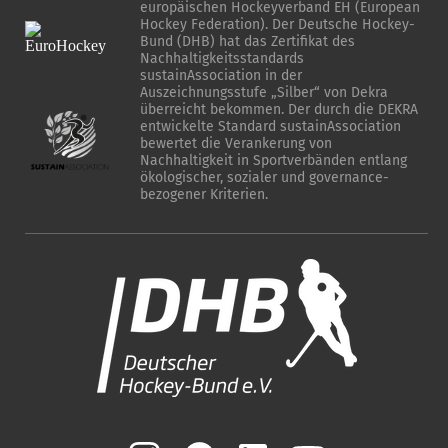
europäischen Hockeyverband EH (European
Hockey Federation). Der Deutsche Hockey-
Bund (DHB) hat das Zertifikat des
Nachhaltigkeitsstandards
sustainAssociation in der
Auszeichnungsstufe „Silber“ von Dekra
überreicht bekommen. Der durch die DEKRA
entwickelte Standard sustainAssociation
bewertet die Verankerung von
Nachhaltigkeit in Sportverbänden entlang
ökologischer, sozialer und governance-
bezogener Kriterien.