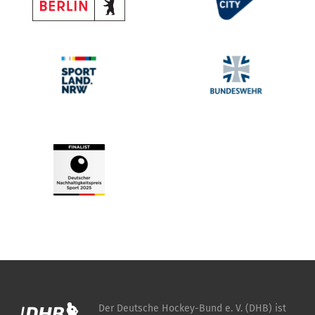
Der Deutsche Hockey-Bund e. V. (DHB) ist