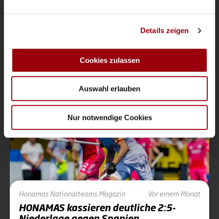
letzten Viertel und beenden die FIH Pro League
2026 in Berlin mit vier Siegen aus vier Spielen.
Wir verwenden Cookies, um Inhalte und Anzeigen zu
FIH Pro League
Berlin 2026
Details zeigen
personalisieren, Funktionen für soziale Medien anbieten
zu können und die Zugriffe auf unsere Website zu
Saison 2025-2026
analysieren. Außerdem geben wir Informationen zu Ihrer
Cookies zulassen
Verwendung unserer Website an unsere Partner für
soziale Medien, Werbung und Analysen weiter. Unsere
Auswahl erlauben
Partner führen diese Informationen möglicherweise mit
weiteren Daten zusammen, die Sie ihnen bereitgestellt
haben oder die sie im Rahmen Ihrer Nutzung der Dienste
Nur notwendige Cookies
gesammelt haben.
Honamas
Nationalteams
Magazin
Vor einem Monat
HONAMAS kassieren deutliche 2:5-
Niederlage gegen Spanien