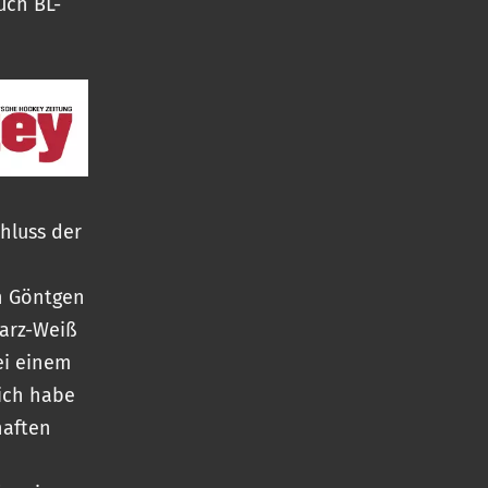
uch BL-
hluss der
n Göntgen
warz-Weiß
ei einem
ich habe
haften