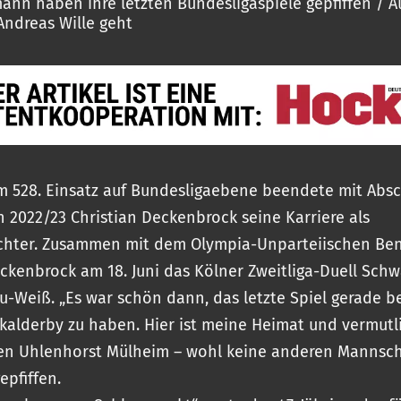
ann haben ihre letzten Bundesligaspiele gepfiffen / A
Andreas Wille geht
m 528. Einsatz auf Bundesligaebene beendete mit Absc
n 2022/23 Christian Deckenbrock seine Karriere als
ichter. Zusammen mit dem Olympia-Unparteiischen Be
eckenbrock am 18. Juni das Kölner Zweitliga-Duell Sch
u-Weiß. „Es war schön dann, das letzte Spiel gerade b
kalderby zu haben. Hier ist meine Heimat und vermutl
ben Uhlenhorst Mülheim – wohl keine anderen Mannsc
gepfiffen.