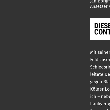
Jan Borgm
Ansetzer 
Mit seine
Feldsaiso
Schiedsr
leitete D
gegen Bla
Kölner Lo
ich – ne
häufiger 