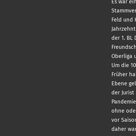
Es war ei
Stammvere
Feld und 
Jahrzehnte
der 1. BL
Freundsch
Oberliga 
Um die 10
Früher ha
Ebene gel
der Juris
Pandemie,
ohne oder
vor Saiso
daher war