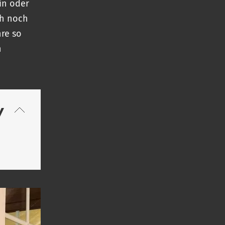
in oder
ch noch
hre so
n
y