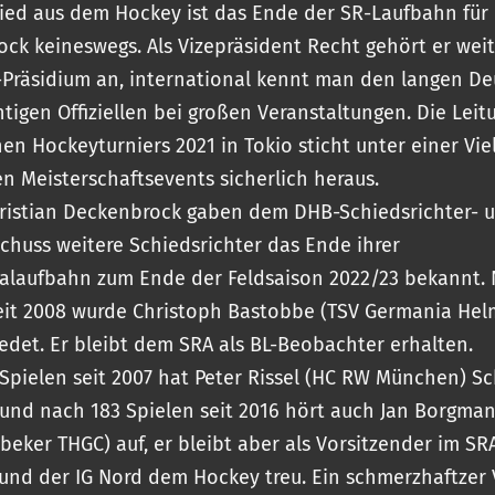
ied aus dem Hockey ist das Ende der SR-Laufbahn für 
ck keineswegs. Als Vizepräsident Recht gehört er wei
Präsidium an, international kennt man den langen D
htigen Offiziellen bei großen Veranstaltungen. Die Leit
en Hockeyturniers 2021 in Tokio sticht unter einer Vie
en Meisterschaftsevents sicherlich heraus.
ristian Deckenbrock gaben dem DHB-Schiedsrichter- 
chuss weitere Schiedsrichter das Ende ihrer
alaufbahn zum Ende der Feldsaison 2022/23 bekannt.
eit 2008 wurde Christoph Bastobbe (TSV Germania Hel
edet. Er bleibt dem SRA als BL-Beobachter erhalten.
Spielen seit 2007 hat Peter Rissel (HC RW München) Sc
und nach 183 Spielen seit 2016 hört auch Jan Borgma
tbeker THGC) auf, er bleibt aber als Vorsitzender im SR
nd der IG Nord dem Hockey treu. Ein schmerzhaftzer 