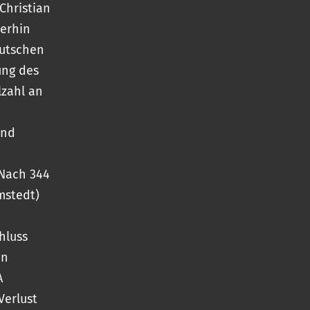
Christian
terhin
eutschen
ung des
lzahl an
und
 Nach 344
mstedt)
hluss
nn
A
Verlust