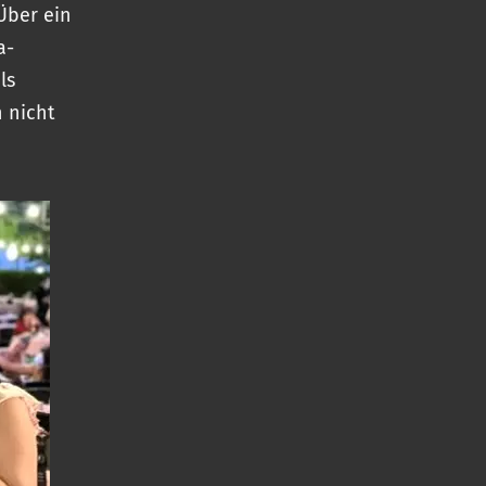
Über ein
a-
ls
h nicht