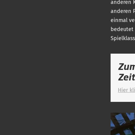
anderen K
anderen P
einmal ver
bedeutet 
Spielklas
Zum
Zei
Hier kl