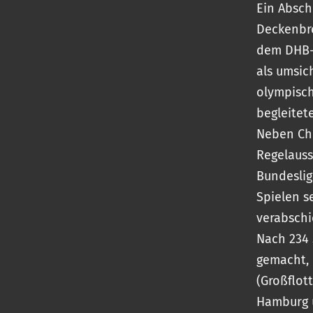
Ein Absch
Deckenbro
dem DHB-
als umsic
olympisch
begleitet
Neben Ch
Regelauss
Bundeslig
Spielen s
verabschi
Nach 234 
gemacht, 
(Großflot
Hamburg u