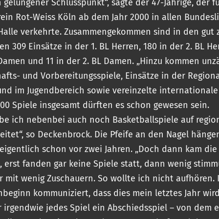
n gelungener Schlusspunkt“, sagte der 47-Jährige, der f
in Rot-Weiss Köln ab dem Jahr 2000 in allen Bundesli
Halle verkehrte. Zusammengekommen sind in den gut 
n 309 Einsätze in der 1. BL Herren, 180 in der 2. BL He
 Damen und 11 in der 2. BL Damen. „Hinzu kommen unz
afts- und Vorbereitungsspiele, Einsätze in der Region
und im Jugendbereich sowie vereinzelte internationale
00 Spiele insgesamt dürften es schon gewesen sein.
be ich nebenbei auch noch Basketballspiele auf regio
eitet“, so Deckenbrock. Die Pfeife an den Nagel hänge
t eigentlich schon vor zwei Jahren. „Doch dann kam di
 erst fanden gar keine Spiele statt, dann wenig stimm
 mit wenig Zuschauern. So wollte ich nicht aufhören.
nbeginn kommuniziert, dass dies mein letztes Jahr wir
 irgendwie jedes Spiel ein Abschiedsspiel – von dem 