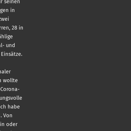
ür seinen
gen in
zwei
rren, 28 in
ählige
al- und
 Einsätze.
naler
n wollte
e Corona-
ungsvolle
 Ich habe
d. Von
ein oder