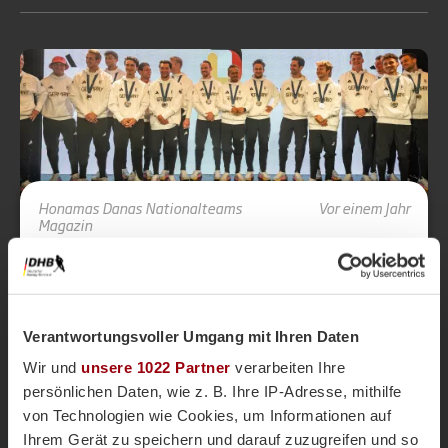
Honamas
Danas
Nationalteams
Vor einem Jahr
Magazin
DANAS und HONAMAS: Der große
Olympia-Rückblick Part 3
Große Widerstände, bemerkenswerte Erfolge und
bittere Momente. Die deutschen Hockey-Teams
Verantwortungsvoller Umgang mit Ihren Daten
haben bei den Olympischen Spielen großartige
Leistungen gezeigt. Ein Rückblick auf das Turnier.
Wir und
unsere 1022 Partner
verarbeiten Ihre
persönlichen Daten, wie z. B. Ihre IP-Adresse, mithilfe
Damen
Herren
Olympics
von Technologien wie Cookies, um Informationen auf
Paris 2024
Ihrem Gerät zu speichern und darauf zuzugreifen und so