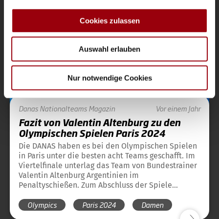
zu können und die Zugriffe auf unsere Website zu
analysieren. Außerdem geben wir Informationen zu Ihrer
Cookies zulassen
Verwendung unserer Website an unsere Partner für
soziale Medien, Werbung und Analysen weiter. Unsere
Auswahl erlauben
Partner führen diese Informationen möglicherweise mit
weiteren Daten zusammen, die Sie ihnen bereitgestellt
haben oder die sie im Rahmen Ihrer Nutzung der Dienste
Nur notwendige Cookies
gesammelt haben.
Danas
Nationalteams
Magazin
Vor einem Jahr
Fazit von Valentin Altenburg zu den
Olympischen Spielen Paris 2024
Die DANAS haben es bei den Olympischen Spielen
in Paris unter die besten acht Teams geschafft. Im
Viertelfinale unterlag das Team von Bundestrainer
Valentin Altenburg Argentinien im
Penaltyschießen. Zum Abschluss der Spiele
äußerte sich Altenburg noch einmal zum
Olympics
Paris 2024
Damen
Turnierverlauf und zu den Spielen.