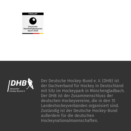
Der Deutsche Hockey-Bund e. V. (DHB) ist
der Dachverband für Hockey in Deutschland
mit Sitz im Hockeypark in Mönchengladbach.
Der DHB ist der Zusammenschluss der
deutschen Hockeyvereine, die in den 15
Landeshockeyverbänden organisiert sind.
Zuständig ist der Deutsche Hockey-Bund
außerdem für die deutschen
Hockeynationalmannschaften.