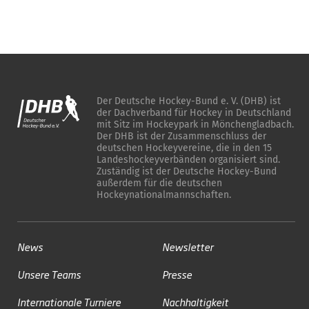
Der Deutsche Hockey-Bund e. V. (DHB) ist
der Dachverband für Hockey in Deutschland
mit Sitz im Hockeypark in Mönchengladbach.
Der DHB ist der Zusammenschluss der
deutschen Hockeyvereine, die in den 15
Landeshockeyverbänden organisiert sind.
Zuständig ist der Deutsche Hockey-Bund
außerdem für die deutschen
Hockeynationalmannschaften.
News
Newsletter
Unsere Teams
Presse
Internationale Turniere
Nachhaltigkeit