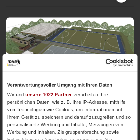
Magazin
vor 3 Jahren
Hamburger Bundesstützpunkt Hockey -
Verantwortungsvoller Umgang mit Ihren Daten
Neue Heimat am Hemmingstedter Weg
Wir und
unsere 1022 Partner
verarbeiten Ihre
Am Hemmingstedter Weg in Hamburg wird künftig
persönlichen Daten, wie z. B. Ihre IP-Adresse, mithilfe
ein neuer Bundesstützpunkt für rund 14 Millionen
Euro das zuhause für viele der deutschen
von Technologien wie Cookies, um Informationen auf
Nationalspieler*innen sein. Da das
Ihrem Gerät zu speichern und darauf zuzugreifen und so
Leistungszentrum auf dem Gelände der Universität
personalisierte Werbung und Inhalte, Messungen von
am Rothenbaum nicht mehr ausreicht, hat sich die
Werbung und Inhalten, Zielgruppenforschung sowie
Bundesstützpunkte
Freie Hansestadt Hamburg dazu entschieden,
Entwicklung von Angeboten zu ermöglichen. Sie