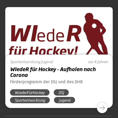
Sportentwicklung
Jugend
vor 4 Jahren
WIedeR für Hockey - Aufholen nach
Corona
Förderprogramm der DSJ und des DHB
WiederFürHockey
DSJ
Sportentwicklung
jugend