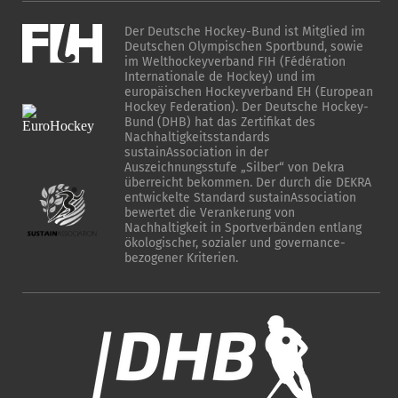
Der Deutsche Hockey-Bund ist Mitglied im
Deutschen Olympischen Sportbund, sowie
im Welthockeyverband FIH (Fédération
Internationale de Hockey) und im
europäischen Hockeyverband EH (European
Hockey Federation). Der Deutsche Hockey-
Bund (DHB) hat das Zertifikat des
Nachhaltigkeitsstandards
sustainAssociation in der
Auszeichnungsstufe „Silber“ von Dekra
überreicht bekommen. Der durch die DEKRA
entwickelte Standard sustainAssociation
bewertet die Verankerung von
Nachhaltigkeit in Sportverbänden entlang
ökologischer, sozialer und governance-
bezogener Kriterien.