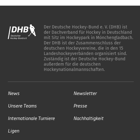
Der Deutsche Hockey-Bund e. V. (DHB) ist
der Dachverband für Hockey in Deutschland
mit Sitz im Hockeypark in Mönchengladbach.
Der DHB ist der Zusammenschluss der
deutschen Hockeyvereine, die in den 15
Landeshockeyverbänden organisiert sind.
Zuständig ist der Deutsche Hockey-Bund
außerdem für die deutschen
Hockeynationalmannschaften.
News
Newsletter
Unsere Teams
Presse
Internationale Turniere
Nachhaltigkeit
Ligen