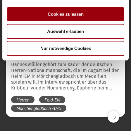
zu können und die Zugriffe auf unsere Website zu
analysieren. Außerdem geben wir Informationen zu Ihrer
Cookies zulassen
Verwendung unserer Website an unsere Partner für
soziale Medien, Werbung und Analysen weiter. Unsere
Auswahl erlauben
Partner führen diese Informationen möglicherweise mit
weiteren Daten zusammen, die Sie ihnen bereitgestellt
Honamas
Nationalteams
Magazin
Vor einem Jahr
haben oder die sie im Rahmen Ihrer Nutzung der Dienste
Nur notwendige Cookies
Hannes Müller: „Dann sitzen alle da und
gesammelt haben.
warten, dass eine Mail kommt“
Hannes Müller gehört zum Kader der deutschen
Herren-Nationalmannschaft, die im August bei der
Heim-EM in Mönchengladbach um Medaillen
spielen will. Im Interview spricht er über das
Kribbeln vor der Nominierung, Euphorie beim
Singen der Hymne und seine Rolle bei den
Herren
Feld-EM
HONAMAS.
Mönchengladbach 2025