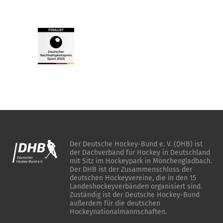
Der Deutsche Hockey-Bund e. V. (DHB) ist
der Dachverband für Hockey in Deutschland
mit Sitz im Hockeypark in Mönchengladbach.
Der DHB ist der Zusammenschluss der
deutschen Hockeyvereine, die in den 15
Landeshockeyverbänden organisiert sind.
Zuständig ist der Deutsche Hockey-Bund
außerdem für die deutschen
Hockeynationalmannschaften.