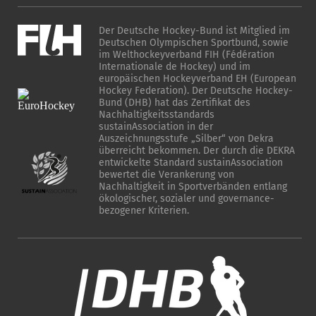
Der Deutsche Hockey-Bund ist Mitglied im
Deutschen Olympischen Sportbund, sowie
im Welthockeyverband FIH (Fédération
Internationale de Hockey) und im
europäischen Hockeyverband EH (European
Hockey Federation). Der Deutsche Hockey-
Bund (DHB) hat das Zertifikat des
Nachhaltigkeitsstandards
sustainAssociation in der
Auszeichnungsstufe „Silber“ von Dekra
überreicht bekommen. Der durch die DEKRA
entwickelte Standard sustainAssociation
bewertet die Verankerung von
Nachhaltigkeit in Sportverbänden entlang
ökologischer, sozialer und governance-
bezogener Kriterien.