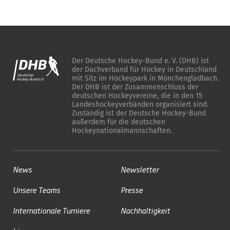
Der Deutsche Hockey-Bund e. V. (DHB) ist
der Dachverband für Hockey in Deutschland
mit Sitz im Hockeypark in Mönchengladbach.
Der DHB ist der Zusammenschluss der
deutschen Hockeyvereine, die in den 15
Landeshockeyverbänden organisiert sind.
Zuständig ist der Deutsche Hockey-Bund
außerdem für die deutschen
Hockeynationalmannschaften.
News
Newsletter
Unsere Teams
Presse
Internationale Turniere
Nachhaltigkeit