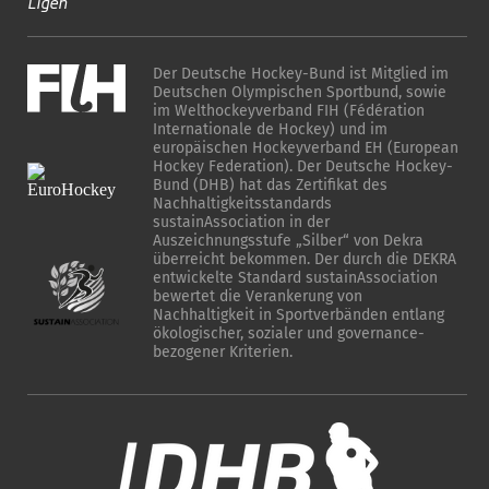
Ligen
Der Deutsche Hockey-Bund ist Mitglied im
Deutschen Olympischen Sportbund, sowie
im Welthockeyverband FIH (Fédération
Internationale de Hockey) und im
europäischen Hockeyverband EH (European
Hockey Federation). Der Deutsche Hockey-
Bund (DHB) hat das Zertifikat des
Nachhaltigkeitsstandards
sustainAssociation in der
Auszeichnungsstufe „Silber“ von Dekra
überreicht bekommen. Der durch die DEKRA
entwickelte Standard sustainAssociation
bewertet die Verankerung von
Nachhaltigkeit in Sportverbänden entlang
ökologischer, sozialer und governance-
bezogener Kriterien.