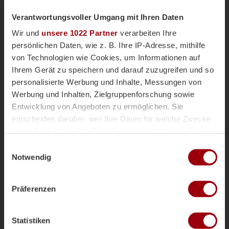
Mehr zum Thema
Verantwortungsvoller Umgang mit Ihren Daten
Wir und
unsere 1022 Partner
verarbeiten Ihre
FIH Pro League
Saison 2025-2026
persönlichen Daten, wie z. B. Ihre IP-Adresse, mithilfe
von Technologien wie Cookies, um Informationen auf
Ihrem Gerät zu speichern und darauf zuzugreifen und so
personalisierte Werbung und Inhalte, Messungen von
Werbung und Inhalten, Zielgruppenforschung sowie
Entwicklung von Angeboten zu ermöglichen. Sie
entscheiden darüber, wer Ihre Daten für welche Zwecke
nutzt. Sie können Ihre Einwilligung jederzeit über die
Cookie-Erklärung oder durch Klicken auf das Privacy
Einwilligungsauswahl
Trigger Symbol ändern oder widerrufen
Notwendig
Wenn Sie es erlauben, würden wir auch gerne:
Präferenzen
Informationen über Ihre geografische Lage erfassen,
Honamas
Danas
Nationalteams
Vor einem Monat
welche bis auf einige Meter genau sein können
Magazin
Ihr Gerät durch aktives Scannen nach bestimmten
DHB-Teams trotz Hitze in Berlin
Statistiken
Merkmalen (Fingerprinting) identifizieren