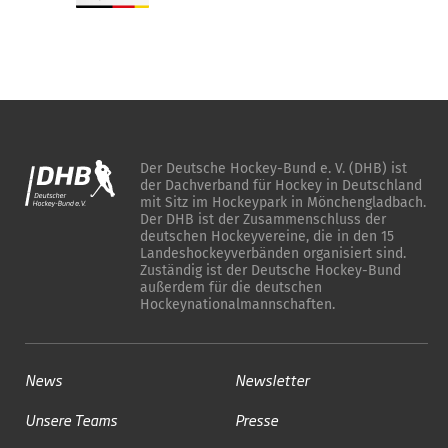
Der Deutsche Hockey-Bund e. V. (DHB) ist
der Dachverband für Hockey in Deutschland
mit Sitz im Hockeypark in Mönchengladbach.
Der DHB ist der Zusammenschluss der
deutschen Hockeyvereine, die in den 15
Landeshockeyverbänden organisiert sind.
Zuständig ist der Deutsche Hockey-Bund
außerdem für die deutschen
Hockeynationalmannschaften.
News
Newsletter
Unsere Teams
Presse