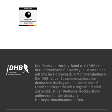
Der Deutsche Hockey-Bund e. V. (DHB) ist
der Dachverband für Hockey in Deutschland
mit Sitz im Hockeypark in Mönchengladbach.
Der DHB ist der Zusammenschluss der
deutschen Hockeyvereine, die in den 15
Landeshockeyverbänden organisiert sind.
Zuständig ist der Deutsche Hockey-Bund
außerdem für die deutschen
Hockeynationalmannschaften.