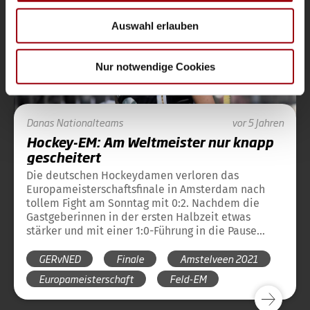
soziale Medien, Werbung und Analysen weiter. Unsere
Auswahl erlauben
Partner führen diese Informationen möglicherweise mit
weiteren Daten zusammen, die Sie ihnen bereitgestellt
haben oder die sie im Rahmen Ihrer Nutzung der Dienste
Nur notwendige Cookies
gesammelt haben.
Danas
Nationalteams
vor 5 Jahren
Hockey-EM: Am Weltmeister nur knapp
gescheitert
Die deutschen Hockeydamen verloren das
Europameisterschaftsfinale in Amsterdam nach
tollem Fight am Sonntag mit 0:2. Nachdem die
Gastgeberinnen in der ersten Halbzeit etwas
stärker und mit einer 1:0-Führung in die Pause
gegangen waren, gehörte die zweite Hälfte klar
GERvNED
Finale
Amstelveen 2021
den Deutschen, die aber acht Ecken und mehrere
hochkarätige Chancen nicht zu einem Treffer
Europameisterschaft
Feld-EM
nutzen konnten. So brachte ein seltener Konter
kurz vor Schluss die Entscheidung für den