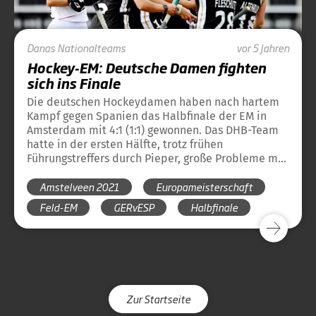
Danas
Nationalteams
vor 5 Jahren
Hockey-EM: Deutsche Damen fighten
sich ins Finale
Die deutschen Hockeydamen haben nach hartem
Kampf gegen Spanien das Halbfinale der EM in
Amsterdam mit 4:1 (1:1) gewonnen. Das DHB-Team
hatte in der ersten Hälfte, trotz frühen
Führungstreffers durch Pieper, große Probleme mit
den aggressiven Spanierinnen. Bis zum 1:1 zur
Amstelveen 2021
Europameisterschaft
Pause waren die das bessere Team. Dann nutzte
Zimmermann genau zum richtigen Zeitpunkt die
Feld-EM
GERvESP
Halbfinale
zweite Ecke zur erneuten Führung. Und die gaben
die Deutschen nicht mehr her, bis Maertens und
Schröder in der Schlussphase zwei Kontertore zum
4:1-Endstand erzielten. Gegner der Deutschen am
Sonntag um 12.30 Uhr im Finale sind – ebenso wie
am Samstag im Herrenfinale – die Niederlande.
Zur Startseite