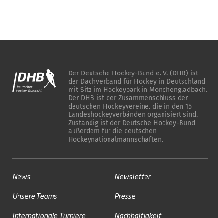
Der Deutsche Hockey-Bund e. V. (DHB) ist
der Dachverband für Hockey in Deutschland
mit Sitz im Hockeypark in Mönchengladbach.
Der DHB ist der Zusammenschluss der
deutschen Hockeyvereine, die in den 15
Landeshockeyverbänden organisiert sind.
Zuständig ist der Deutsche Hockey-Bund
außerdem für die deutschen
Hockeynationalmannschaften.
News
Newsletter
Unsere Teams
Presse
Internationale Turniere
Nachhaltigkeit