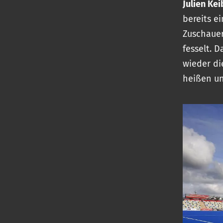
Julien Ke
bereits e
Zuschauer
fesselt. 
wieder di
heißen un