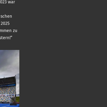
023 war
nschen
 2025
kommen zu
tern!”