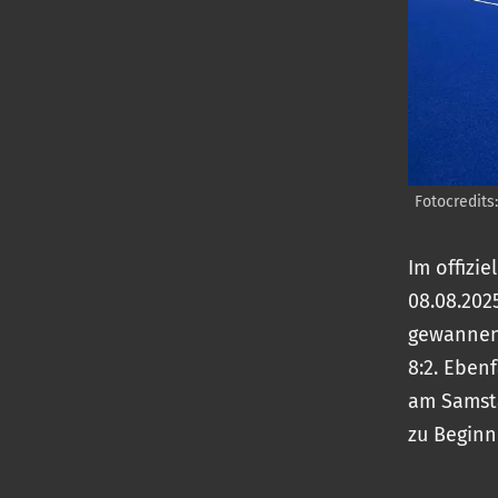
Fotocredits
Im offizi
08.08.202
gewannen 
8:2. Eben
am Samsta
zu Beginn