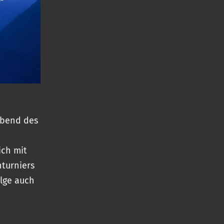
 Abend des
ich mit
nturniers
olge auch