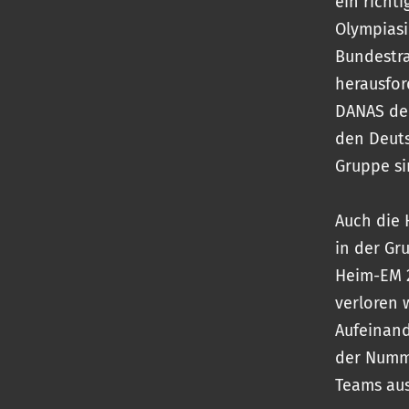
ein richt
Olympias
Bundestr
herausfor
DANAS de
den Deut
Gruppe si
Auch die 
in der Gr
Heim-EM 
verloren 
Aufeinand
der Numme
Teams aus