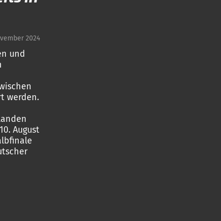
ovember 2024
en und
n
zwischen
rt werden.
landen
10. August
lbfinale
utscher