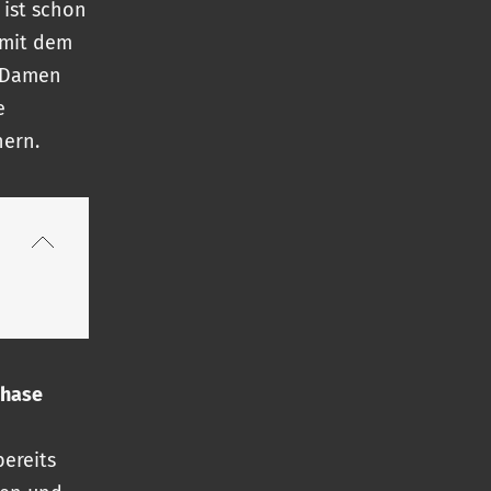
 ist schon
, mit dem
n Damen
e
hern.
phase
ereits