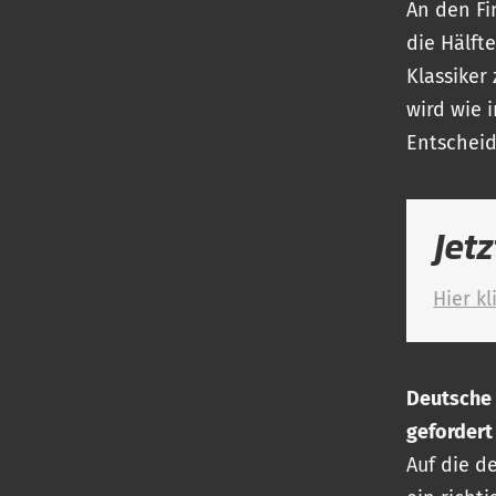
An den Fi
die Hälft
Klassike
wird wie 
Entscheidu
Jetz
Hier kl
Deutsche 
geforder
Auf die d