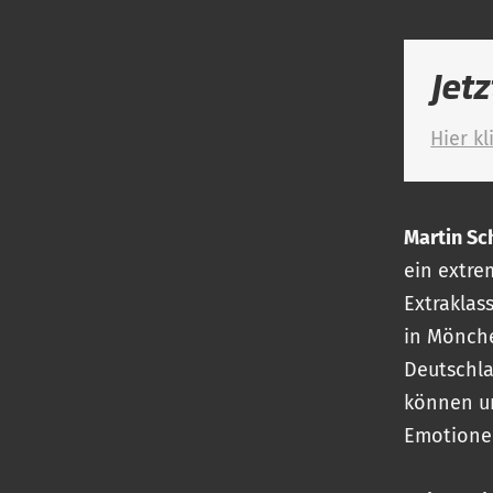
Jetz
Hier kl
Martin Sc
ein extre
Extraklas
in Mönche
Deutschla
können un
Emotionen