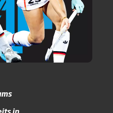
eams
its in