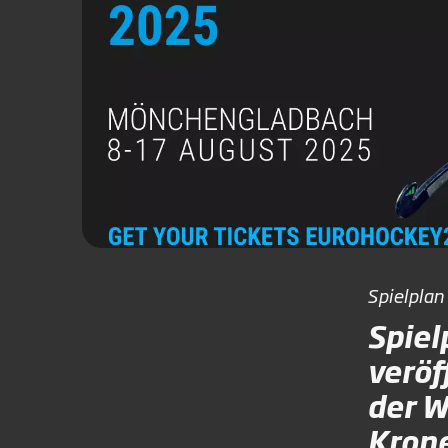
Spielpla
Spiel
veröf
der W
Krone