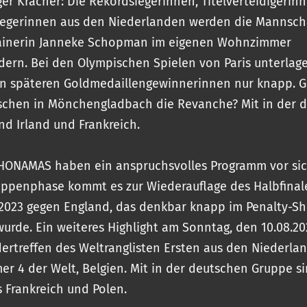
iger Kracher: Die Rekordsiegerinnen, Titelverteidigerin
iegerinnen aus den Niederlanden werden die Mannsch
ainerin Janneke Schopman im eigenen Wohnzimmer
dern. Bei den Olympischen Spielen von Paris unterlag
n späteren Goldmedaillengewinnerinnen nur knapp. G
schen in Mönchengladbach die Revanche? Mit in der 
nd Irland und Frankreich.
HONAMAS haben ein anspruchsvolles Programm vor sich
uppenphase kommt es zur Wiederauflage des Halbfinal
2023 gegen England, das denkbar knapp im Penalty-S
wurde. Ein weiteres Highlight am Sonntag, den 10.08.202
ertreffen des Weltranglisten Ersten aus den Niederla
r 4 der Welt, Belgien. Mit in der deutschen Gruppe si
 Frankreich und Polen.