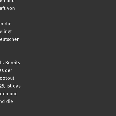
nen und
aft von
en die
elingt
deutschen
. Bereits
es der
hootout
5, ist das
nden und
nd die