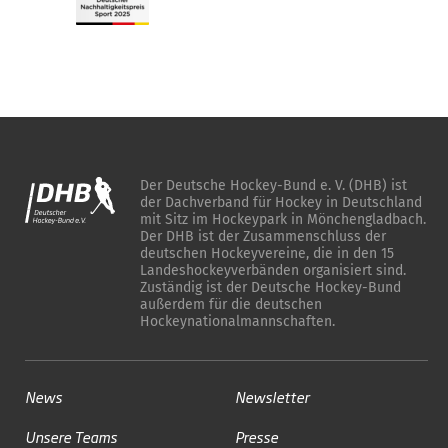
Der Deutsche Hockey-Bund e. V. (DHB) ist
der Dachverband für Hockey in Deutschland
mit Sitz im Hockeypark in Mönchengladbach.
Der DHB ist der Zusammenschluss der
deutschen Hockeyvereine, die in den 15
Landeshockeyverbänden organisiert sind.
Zuständig ist der Deutsche Hockey-Bund
außerdem für die deutschen
Hockeynationalmannschaften.
News
Newsletter
Unsere Teams
Presse