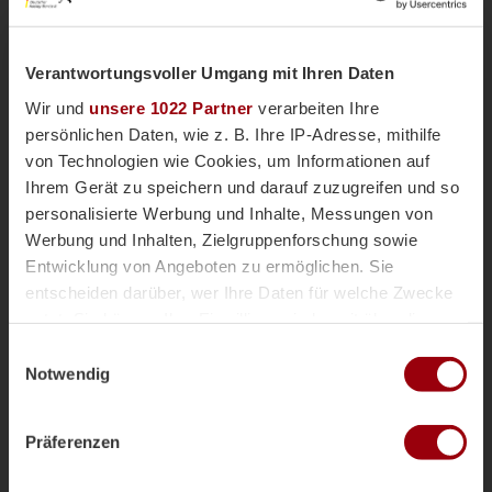
Verantwortungsvoller Umgang mit Ihren Daten
Wir und
unsere 1022 Partner
verarbeiten Ihre
persönlichen Daten, wie z. B. Ihre IP-Adresse, mithilfe
von Technologien wie Cookies, um Informationen auf
Ihrem Gerät zu speichern und darauf zuzugreifen und so
personalisierte Werbung und Inhalte, Messungen von
Werbung und Inhalten, Zielgruppenforschung sowie
Entwicklung von Angeboten zu ermöglichen. Sie
Masters
Magazin
vor 2 Tagen
entscheiden darüber, wer Ihre Daten für welche Zwecke
M40 Herren feiern Bronzemedaille
nutzt. Sie können Ihre Einwilligung jederzeit über die
Cookie-Erklärung oder durch Klicken auf das Privacy
Der erste Turnierabschnitt des World Masters
Einwilligungsauswahl
Trigger Symbol ändern oder widerrufen
Hockey (WMH) World Cups ist beendet. Gleich drei
Notwendig
der sechs deutschen Mastersteams kämpften im
"kleinen Finale" um Platz drei und die M40 Herren
Wenn Sie es erlauben, würden wir auch gerne:
können ihr erfolgreiches Turnier verdient mit der
Präferenzen
Informationen über Ihre geografische Lage erfassen,
Bronzemedaille krönen. Hier ist die Bilanz der
welche bis auf einige Meter genau sein können
Mastershockey
Mastersteams
sechs deutschen Teams im ersten Teil des WMH
Ihr Gerät durch aktives Scannen nach bestimmten