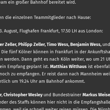
am ein großer Bahnhof bereitet wird.
n die einzelnen Teammitglieder nach Hause:
3. August, Flughafen Frankfurt, 17.50 LH aus London:
er Zeller, Philipp Zeller, Timo Wess, Benjamin Wess,
un
. Die fünf Kölner können in Frankfurt in der Ankunftsha
 werden. Dann geht es nach Köln weiter, wo um 21 U
ein Empfang geplant ist.
Matthias Witthaus
ist ebenfal
 noch zu empfangen. Er reist dann nach Mannheim weit
htlich um 19.24 Uhr am Bahnhof ankommt.
r, Christopher Wesley
und Bundestrainer
Markus Weis
ieder des Staffs können hier nicht in die Empfangshall
men, weil sie schnell weiter reisen müssen. Die Nürn