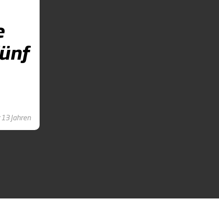
e
fünf
 13 Jahren