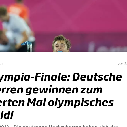
as
vor 1
ympia-Finale: Deutsche
rren gewinnen zum
erten Mal olympisches
ld!