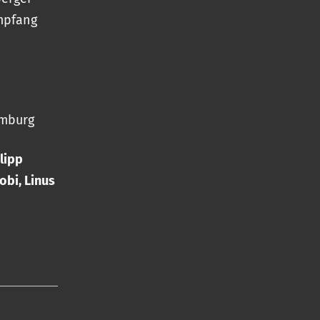
mpfang
amburg
lipp
obi, Linus