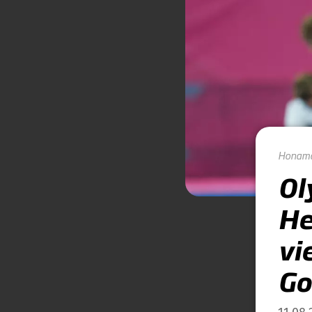
Honam
Ol
He
vi
Go