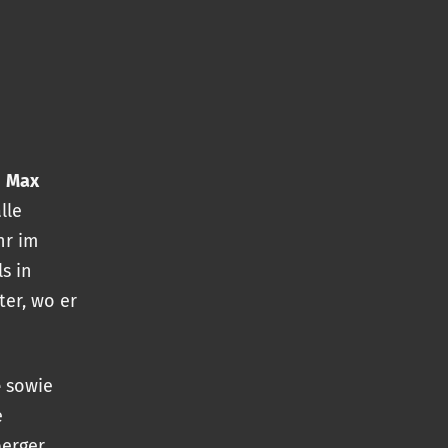
d
Max
lle
hr im
ls in
er, wo er
e
sowie
e
berger