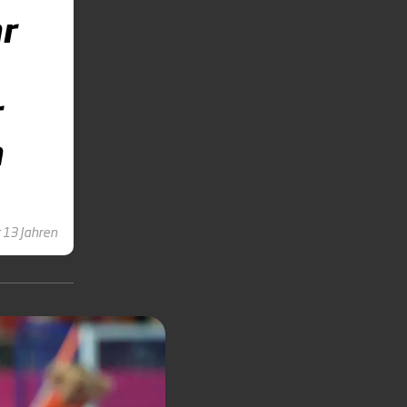
r
r
n
 13 Jahren