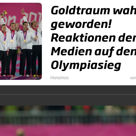
Goldtraum wah
geworden!
Reaktionen de
Medien auf de
Olympiasieg
Honamas
vor