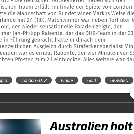
.2012 - Die deutschen Hockeyherren haben sich den
ischen Traum erfüllt! Im Finale der Spiele von London
gte die Mannschaft von Bundetrainer Markus Weise di
rlande mit 2:1 (1:0). Matchwinner war neben Torhüter 
old, der wieder sensationelle Paraden zeigte, der
imer Jan-Philipp Rabente, der das DHB-Team in der 33
e in Führung gebracht hatte und nach dem
henzeitlichen Ausgleich durch Strafeckenspezialist Mi
eerden war es erneut Rabente, der vier Minuten vor S
chten Pfosten zum 2:1 einblockte. Alles weitere war d
mpia
London 2012
Finale
Gold
GERvNED
Australien holt