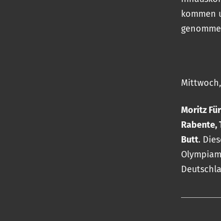
kommen um
genommen
Mittwoch,
Moritz Fü
Rabente, T
Butt
. Die
Olympiam
Deutschla