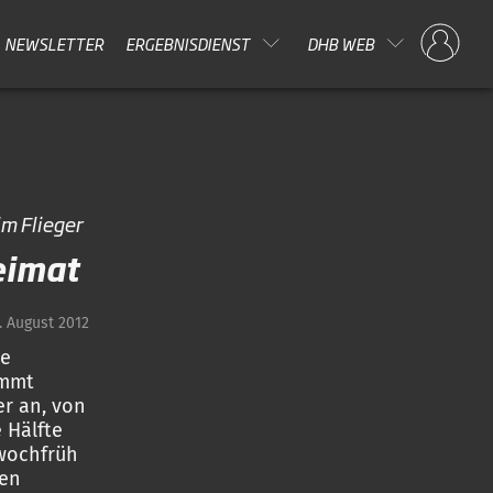
NEWSLETTER
ERGEBNISDIENST
DHB WEB
im Flieger
eimat
. August 2012
ie
ommt
er an, von
 Hälfte
twochfrüh
hen