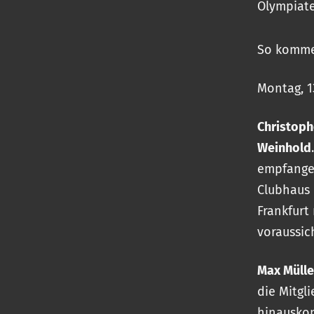
Olympiate
So komme
Montag, 1
Christoph
Weinhold
empfangen
Clubhaus 
Frankfurt
voraussic
Max Mülle
die Mitgl
hinauskom