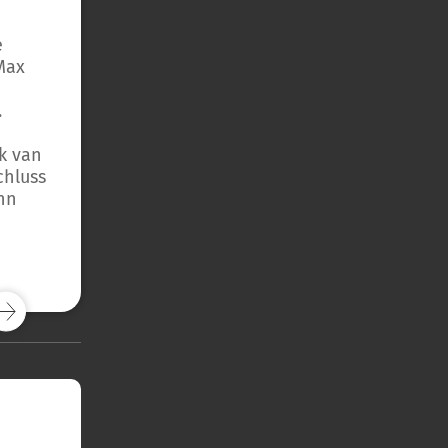
e
Max
.
nk van
chluss
ann