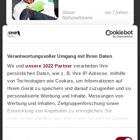
Danas
vor 7 Jahren
Nationalteams
1x WM-Silber, 2x WM-
Verantwortungsvoller Umgang mit Ihren Daten
Bronze
Wir und
unsere 1022 Partner
verarbeiten Ihre
persönlichen Daten, wie z. B. Ihre IP-Adresse, mithilfe
von Technologien wie Cookies, um Informationen auf
Ihrem Gerät zu speichern und darauf zuzugreifen und so
Sportentwicklung
vor 8 Jahren
personalisierte Werbung und Inhalte, Messungen von
Seniorenhockey
Masters
Werbung und Inhalten, Zielgruppenforschung sowie
Entwicklung von Angeboten zu ermöglichen. Sie
entscheiden darüber, wer Ihre Daten für welche Zwecke
nutzt. Sie können Ihre Einwilligung jederzeit über die
Cookie-Erklärung oder durch Klicken auf das Privacy
Einwilligungsauswahl