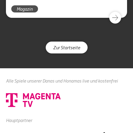
auseinanderzusetzen. Um die angestrebten 20%
Magazin
Energieeinsparung zu realisieren, müssen Vereine
und Mitglieder ihr Nutzungsverhalten kurzfristig
anpassen und Umrüstungen und Modernisierungen
konkret angegangen werden.
Zur Startseite
Alle Spiele unserer Danas und Honamas live und kostenfrei
Hauptpartner