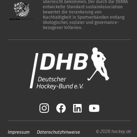
überreicht bekommen. Der durch die DEKRA
entwickelte Standard sustainAssociation
bewertet die Verankerung von
Nachhaltigkeit in Sportverbänden entlang
ökologischer, sozialer und governance-
bezogener Kriterien.
© 2026 hockey.de
Impressum
Datenschutzhinweise