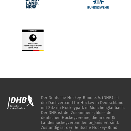
Der Deutsche Hockey-Bund e. V. (DHB) ist
der Dachverband für Hockey in Deutschland
mit Sitz im Hockeypark in Mönchengladbach.
Der DHB ist der Zusammenschluss der
deutschen Hockeyvereine, die in den 15
Landeshockeyverbänden organisiert sind.
Zuständig ist der Deutsche Hockey-Bund