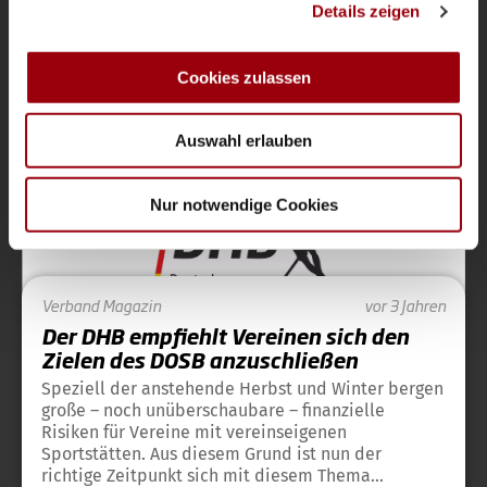
Details zeigen
personalisieren, Funktionen für soziale Medien anbieten
zu können und die Zugriffe auf unsere Website zu
analysieren. Außerdem geben wir Informationen zu Ihrer
Cookies zulassen
Verband
Magazin
vor 4 Jahren
Verwendung unserer Website an unsere Partner für
soziale Medien, Werbung und Analysen weiter. Unsere
Auswahl erlauben
Partner führen diese Informationen möglicherweise mit
weiteren Daten zusammen, die Sie ihnen bereitgestellt
haben oder die sie im Rahmen Ihrer Nutzung der Dienste
Nur notwendige Cookies
gesammelt haben.
Verband
Magazin
vor 3 Jahren
Der DHB empfiehlt Vereinen sich den
Zielen des DOSB anzuschließen
Speziell der anstehende Herbst und Winter bergen
große – noch unüberschaubare – finanzielle
Risiken für Vereine mit vereinseigenen
Sportstätten. Aus diesem Grund ist nun der
richtige Zeitpunkt sich mit diesem Thema