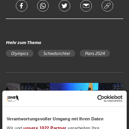
Mehr zum Thema
Olympics
Schiedsrichter
Paris 2024
Honamas
Nationalteams
Magazin
Vor einem Jahr
Verantwortungsvoller Umgang mit Ihren Daten
Silbernes Lorbeerblatt für HONAMAS
Wir und
unsere 1022 Partner
verarbeiten Ihre