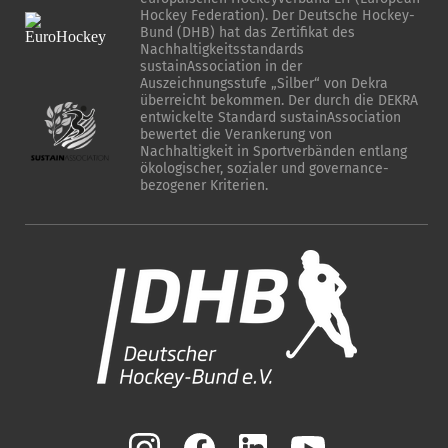
Hockey Federation). Der Deutsche Hockey-
Bund (DHB) hat das Zertifikat des
Nachhaltigkeitsstandards
sustainAssociation in der
Auszeichnungsstufe „Silber“ von Dekra
überreicht bekommen. Der durch die DEKRA
entwickelte Standard sustainAssociation
bewertet die Verankerung von
Nachhaltigkeit in Sportverbänden entlang
ökologischer, sozialer und governance-
bezogener Kriterien.