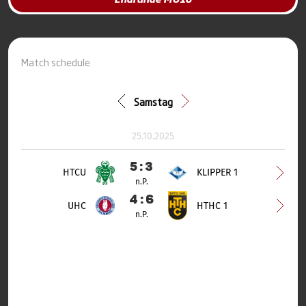
Match schedule
Samstag
25.10.2025
5 : 3
HTCU
KLIPPER 1
n.P.
4 : 6
UHC
HTHC 1
n.P.