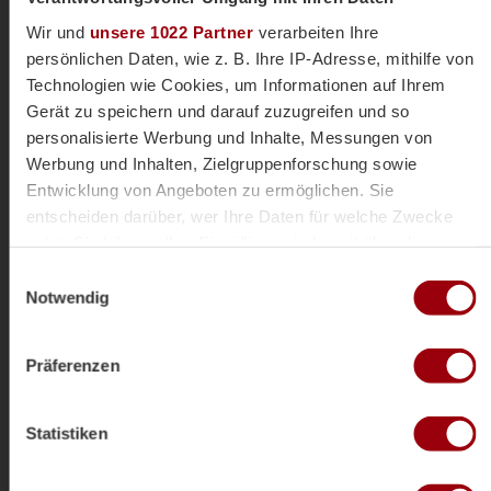
Wir und
unsere 1022 Partner
verarbeiten Ihre
persönlichen Daten, wie z. B. Ihre IP-Adresse, mithilfe von
Technologien wie Cookies, um Informationen auf Ihrem
Gerät zu speichern und darauf zuzugreifen und so
personalisierte Werbung und Inhalte, Messungen von
Werbung und Inhalten, Zielgruppenforschung sowie
Entwicklung von Angeboten zu ermöglichen. Sie
entscheiden darüber, wer Ihre Daten für welche Zwecke
nutzt. Sie können Ihre Einwilligung jederzeit über die
Videocredits: Endrunde mU16
Samstag, 25.10.2025
Cookie-Erklärung oder durch Klicken auf das Privacy
Einwilligungsauswahl
Trigger Symbol ändern oder widerrufen
Notwendig
Wenn Sie es erlauben, würden wir auch gerne:
Präferenzen
Informationen über Ihre geografische Lage erfassen,
welche bis auf einige Meter genau sein können
Ihr Gerät durch aktives Scannen nach bestimmten
Statistiken
Merkmalen (Fingerprinting) identifizieren
Erfahren Sie mehr darüber, wie Ihre persönlichen Daten
verarbeitet werden, und legen Sie Ihre Präferenzen im