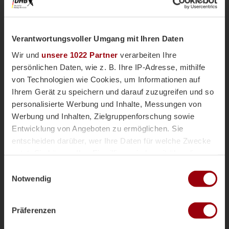
Kommt alle vorbei! Wir feiern unsere
Weltmeister
Verantwortungsvoller Umgang mit Ihren Daten
Wir und
unsere 1022 Partner
verarbeiten Ihre
persönlichen Daten, wie z. B. Ihre IP-Adresse, mithilfe
Männliche U21
Magazin
vor 2 Jahren
von Technologien wie Cookies, um Informationen auf
Ihrem Gerät zu speichern und darauf zuzugreifen und so
personalisierte Werbung und Inhalte, Messungen von
Deutschland ist U21-
Werbung und Inhalten, Zielgruppenforschung sowie
Weltmeister!
Entwicklung von Angeboten zu ermöglichen. Sie
entscheiden darüber, wer Ihre Daten für welche Zwecke
nutzt. Sie können Ihre Einwilligung jederzeit über die
Cookie-Erklärung oder durch Klicken auf das Privacy
Einwilligungsauswahl
Männliche U21
Trigger Symbol ändern oder widerrufen
Notwendig
Magazin
vor 2 Jahren
Wenn Sie es erlauben, würden wir auch gerne:
Präferenzen
Informationen über Ihre geografische Lage erfassen,
welche bis auf einige Meter genau sein können