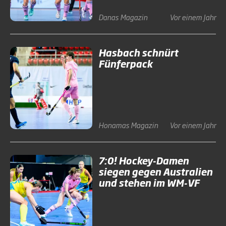
Danas
Magazin
Vor einem Jahr
Hasbach schnürt
Fünferpack
Honamas
Magazin
Vor einem Jahr
7:0! Hockey-Damen
siegen gegen Australien
und stehen im WM-VF