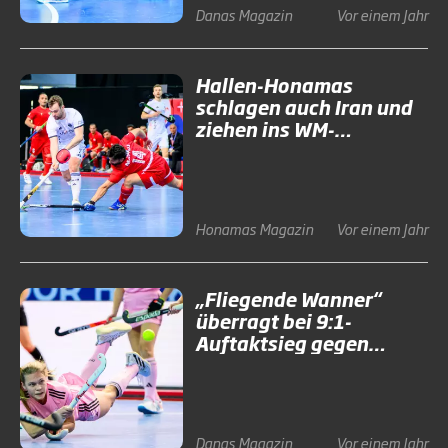
Danas
Magazin
Vor einem Jahr
Hallen-Honamas
schlagen auch Iran und
ziehen ins WM-
Viertelfinale ein
Honamas
Magazin
Vor einem Jahr
„Fliegende Wanner“
überragt bei 9:1-
Auftaktsieg gegen
Neuseeland
Danas
Magazin
Vor einem Jahr