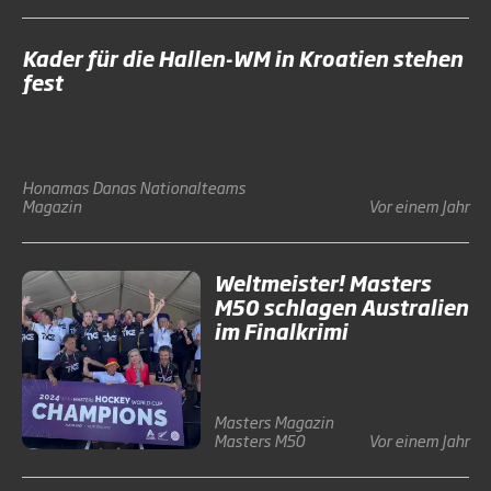
Kader für die Hallen-WM in Kroatien stehen
fest
Honamas
Danas
Nationalteams
Magazin
Vor einem Jahr
Weltmeister! Masters
M50 schlagen Australien
im Finalkrimi
Masters
Magazin
Masters M50
Vor einem Jahr