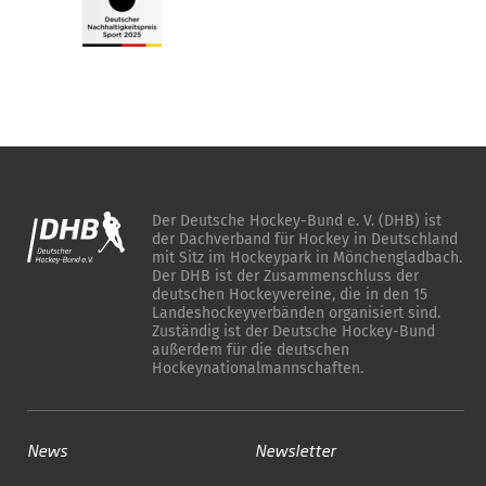
Der Deutsche Hockey-Bund e. V. (DHB) ist
der Dachverband für Hockey in Deutschland
mit Sitz im Hockeypark in Mönchengladbach.
Der DHB ist der Zusammenschluss der
deutschen Hockeyvereine, die in den 15
Landeshockeyverbänden organisiert sind.
Zuständig ist der Deutsche Hockey-Bund
außerdem für die deutschen
Hockeynationalmannschaften.
News
Newsletter