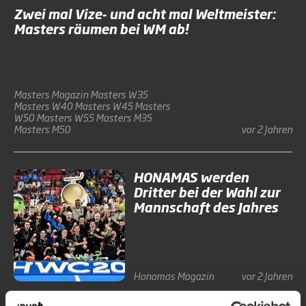
Zwei mal Vize- und acht mal Weltmeister:
Masters räumen bei WM ab!
Masters
Magazin
Masters W35
Masters W40
Masters W45
Masters
W50
Masters W55
Masters M35
Masters M50
vor 2 Jahren
HONAMAS werden
Dritter bei der Wahl zur
Mannschaft des Jahres
Honamas
Magazin
vor 2 Jahren