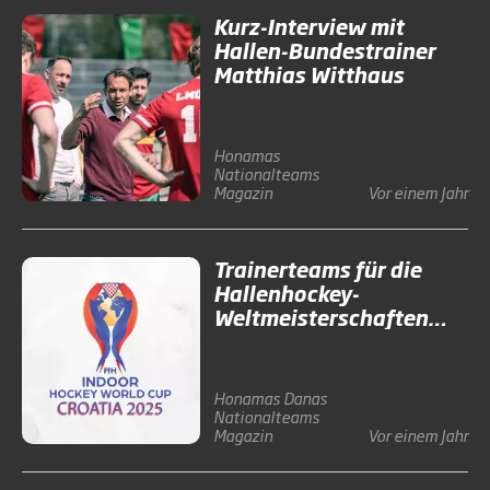
Kurz-Interview mit
Hallen-Bundestrainer
Matthias Witthaus
Honamas
Nationalteams
Magazin
Vor einem Jahr
Trainerteams für die
Hallenhockey-
Weltmeisterschaften
stehen fest
Honamas
Danas
Nationalteams
Magazin
Vor einem Jahr