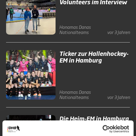
Volunteers im Interview
Honamas
Danas
Nationalteams
vor 3 Jahren
Ticker zur Hallenhockey-
EM in Hamburg
Honamas
Danas
Nationalteams
vor 3 Jahren
Die Heim-EM in Hamburg
live im Free-TV