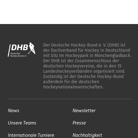
Der Deutsche Hockey-Bund e. V. (DHB) ist
der Dachverband für Hockey in Deutschland
mit Sitz im Hockeypark in Mönchengladbach.
Der DHB ist der Zusammenschluss der
deutschen Hockeyvereine, die in den 15
Landeshockeyverbänden organisiert sind.
Zuständig ist der Deutsche Hockey-Bund
außerdem für die deutschen
Hockeynationalmannschaften.
News
Newsletter
Unsere Teams
Presse
Internationale Turniere
Nachhaltigkeit