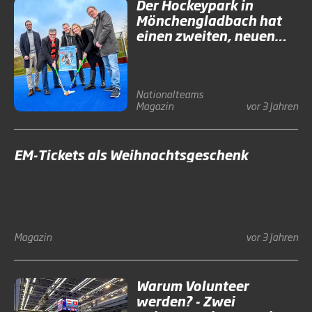
Der Hockeypark in
Mönchengladbach hat
einen zweiten, neuen
Kunstrasen
Nationalteams
Magazin
vor 3 Jahren
EM-Tickets als Weihnachtsgeschenk
Magazin
vor 3 Jahren
Warum Volunteer
werden? - Zwei