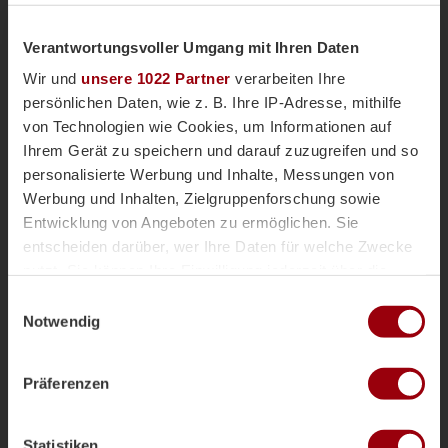
Verantwortungsvoller Umgang mit Ihren Daten
Honamas
Danas
Wir und
unsere 1022 Partner
verarbeiten Ihre
Magazin
vor 3 Jahren
persönlichen Daten, wie z. B. Ihre IP-Adresse, mithilfe
von Technologien wie Cookies, um Informationen auf
Ihrem Gerät zu speichern und darauf zuzugreifen und so
Volunteers für die
EuroHockey
personalisierte Werbung und Inhalte, Messungen von
Championships 2023
Werbung und Inhalten, Zielgruppenforschung sowie
Entwicklung von Angeboten zu ermöglichen. Sie
entscheiden darüber, wer Ihre Daten für welche Zwecke
nutzt. Sie können Ihre Einwilligung jederzeit über die
Cookie-Erklärung oder durch Klicken auf das Privacy
Volunteers
Magazin
vor 3 Jahren
Einwilligungsauswahl
Trigger Symbol ändern oder widerrufen
Notwendig
Wenn Sie es erlauben, würden wir auch gerne:
Präferenzen
Informationen über Ihre geografische Lage erfassen,
Mehr laden
welche bis auf einige Meter genau sein können
Ihr Gerät durch aktives Scannen nach bestimmten
Statistiken
Merkmalen (Fingerprinting) identifizieren